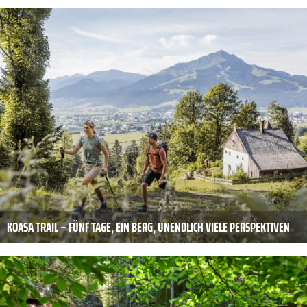
KOASA TRAIL – FÜNF TAGE, EIN BERG, UNENDLICH VIELE PERSPEKTIVEN