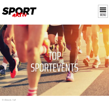
MENÜ
TOP
SPORTEVENTS
© iStock
/
lzf