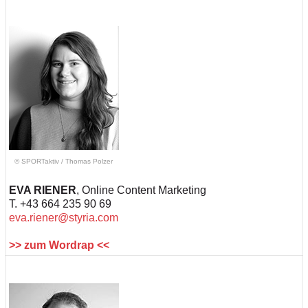
© SPORTaktiv
/
Thomas Polzer
EVA RIENER
, Online Content Marketing
T. +43 664 235 90 69
eva.riener@styria.com
>> zum Wordrap <<