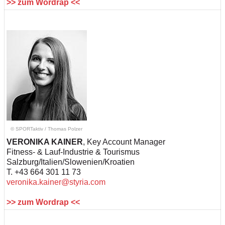
>> zum Wordrap <<
© SPORTaktiv
/
Thomas Polzer
VERONIKA KAINER
, Key Account Manager
Fitness- & Lauf-Industrie & Tourismus
Salzburg/Italien/Slowenien/Kroatien
T. +43 664 301 11 73
veronika.kainer@styria.com
>> zum Wordrap <<