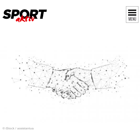
MENÜ
© iStock
/
assistantua