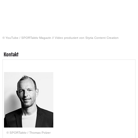
© YouTube
/
SPORTaktiv Magazin // Video produziert von Styria Content Creation
Kontakt
© SPORTaktiv
/
Thomas Polzer