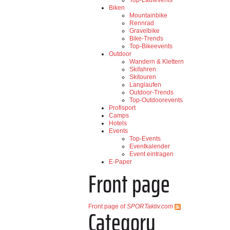
Biken
Mountainbike
Rennrad
Gravelbike
Bike-Trends
Top-Bikeevents
Outdoor
Wandern & Klettern
Skifahren
Skitouren
Langlaufen
Outdoor-Trends
Top-Outdoorevents
Profisport
Camps
Hotels
Events
Top-Events
Eventkalender
Event eintragen
E-Paper
Front page
Front page of
SPORTaktiv.com
Category