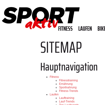
FITNESS
LAUFEN
BIK
SITEMAP
Hauptnavigation
Fitness
Fitnesstraining
Ernährung
Sportnahrung
Fitness-Trends
Laufen
Lauftraining
Lauf-Trends
Top-Laufevents