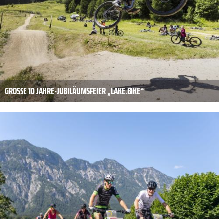
GROSSE 10 JAHRE-JUBILÄUMSFEIER „LAKE.BIKE“