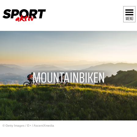
MENÜ
MOUNTAINBIKEN
© Getty Images
/
E+ / AscentXmedia