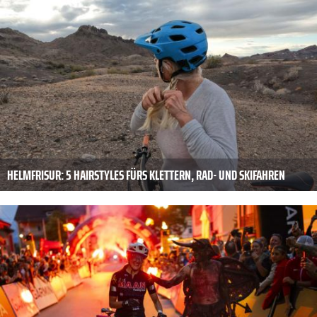
HELMFRISUR: 5 HAIRSTYLES FÜRS KLETTERN, RAD- UND SKIFAHREN