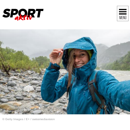
MENÜ
© Getty Images
/
E+ / swissmediavision