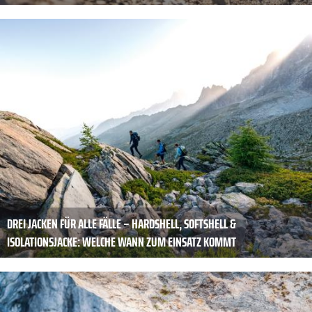
DREI JACKEN FÜR ALLE FÄLLE – HARDSHELL, SOFTSHELL &
ISOLATIONSJACKE: WELCHE WANN ZUM EINSATZ KOMMT