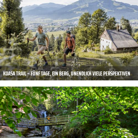
KOASA TRAIL – FÜNF TAGE, EIN BERG, UNENDLICH VIELE PERSPEKTIVEN