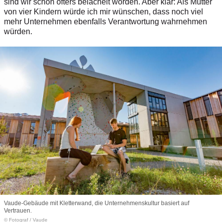
sind wir schon öfters belächelt worden. Aber klar: Als Mutter
von vier Kindern würde ich mir wünschen, dass noch viel
mehr Unternehmen ebenfalls Verantwortung wahrnehmen
würden.
Vaude-Gebäude mit Kletterwand, die Unternehmenskultur basiert auf
Vertrauen.
© Fotograf
/
Vaude