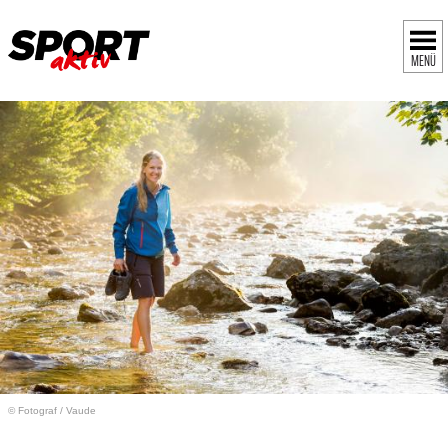
MENÜ
© Fotograf
/
Vaude