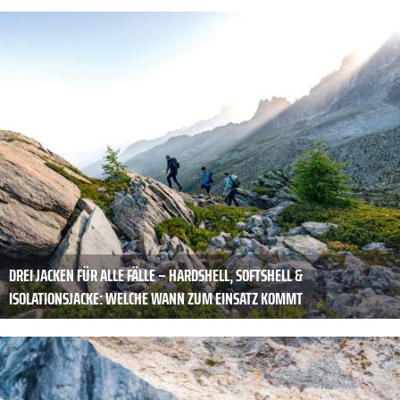
DREI JACKEN FÜR ALLE FÄLLE – HARDSHELL, SOFTSHELL &
ISOLATIONSJACKE: WELCHE WANN ZUM EINSATZ KOMMT