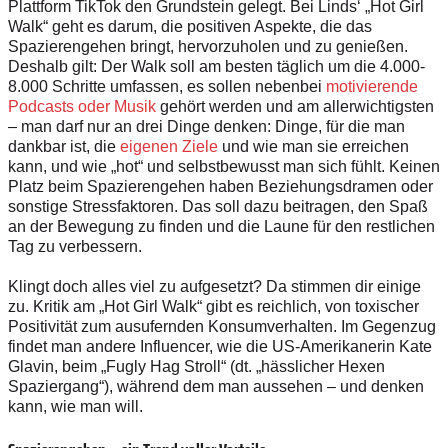
Plattform TikTok den Grundstein gelegt. Bei Linds‘ „Hot Girl
Walk“ geht es darum, die positiven Aspekte, die das
Spazierengehen bringt, hervorzuholen und zu genießen.
Deshalb gilt: Der Walk soll am besten täglich um die 4.000-
8.000 Schritte umfassen, es sollen nebenbei
motivierende
Podcasts oder Musik
gehört werden und am allerwichtigsten
– man darf nur an drei Dinge denken: Dinge, für die man
dankbar ist, die
eigenen Ziele
und wie man sie erreichen
kann, und wie „hot“ und selbstbewusst man sich fühlt. Keinen
Platz beim Spazierengehen haben Beziehungsdramen oder
sonstige Stressfaktoren. Das soll dazu beitragen, den Spaß
an der Bewegung zu finden und die Laune für den restlichen
Tag zu verbessern.
Klingt doch alles viel zu aufgesetzt? Da stimmen dir einige
zu. Kritik am „Hot Girl Walk“ gibt es reichlich, von toxischer
Positivität zum ausufernden Konsumverhalten. Im Gegenzug
findet man andere Influencer, wie die US-Amerikanerin Kate
Glavin, beim „Fugly Hag Stroll“ (dt. „hässlicher Hexen
Spaziergang“), während dem man aussehen – und denken
kann, wie man will.