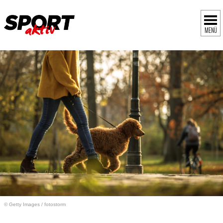
MENÜ
© Getty Images
/
fotostorm