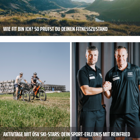
WIE FIT BIN ICH? SO PRÜFST DU DEINEN FITNESSZUSTAND
AKTIVTAGE MIT ÖSV SKI-STARS: DEIN SPORT-ERLEBNIS MIT REINFRIED