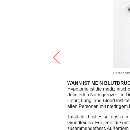
Herzensang
WANN IST MEIN BLUTDRUC
hören Arginin, Citrullin,
Hypotonie ist die medizinisch
che vorgeschriebenen
definierten Normgrenze – in D
nem Arzt über mögliche
Heart, Lung, and Blood Institu
allen Personen mit niedrigem
Tatsächlich ist es so, dass ein
Grundleiden. Für jene, die unt
zusammengefasst. Außerdem gib