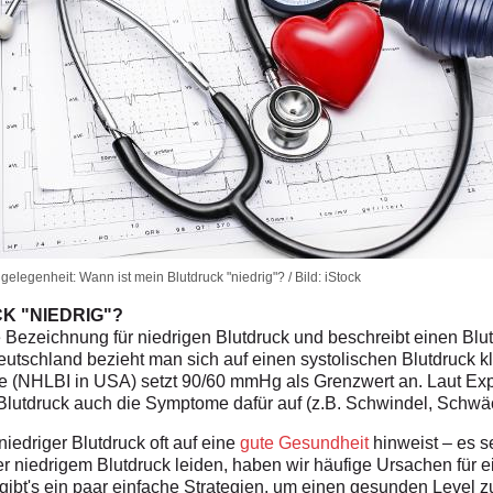
elegenheit: Wann ist mein Blutdruck "niedrig"? / Bild: iStock
K "NIEDRIG"?
e Bezeichnung für niedrigen Blutdruck und beschreibt einen Blut
eutschland bezieht man sich auf einen systolischen Blutdruck 
te (NHLBI in USA) setzt 90/60 mmHg als Grenzwert an. Laut Expe
 Blutdruck auch die Symptome dafür auf (z.B. Schwindel, Schw
 niedriger Blutdruck oft auf eine
gute Gesundheit
hinweist – es s
er niedrigem Blutdruck leiden, haben wir häufige Ursachen für e
t's ein paar einfache Strategien, um einen gesunden Level zu