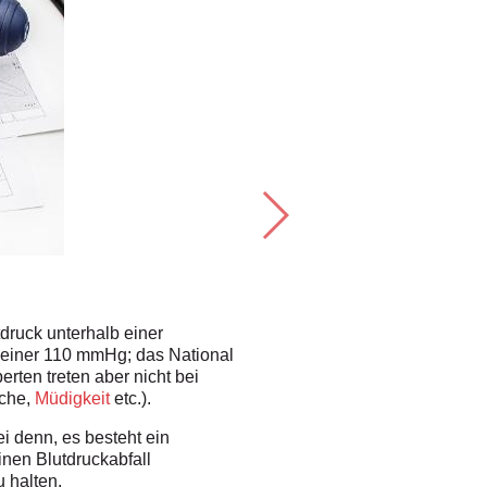
Herzensangele
1. RISIKOFAKTOR: DEHYDR
druck unterhalb einer
Eine der häufigsten Ursachen vo
kleiner 110 mmHg; das National
Schwäche führt. Wer sich unsicher
rten treten aber nicht bei
sollte eine klare Farbe haben (Z
äche,
Müdigkeit
etc.).
Natrium helfen dir dabei, deinen 
Nahrungsmittel.
ei denn, es besteht ein
inen Blutdruckabfall
Eine weitere Ursache von Dehyd
 halten.
um richtig "aufzutanken". Achte d