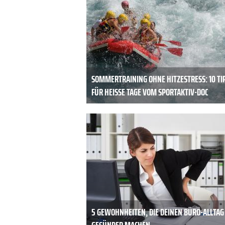
SOMMERTRAINING OHNE HITZESTRESS: 10 TI
FÜR HEISSE TAGE VOM SPORTAKTIV-DOC
5 GEWOHNHEITEN, DIE DEINEN BÜRO-ALLTAG
GESÜNDER MACHEN