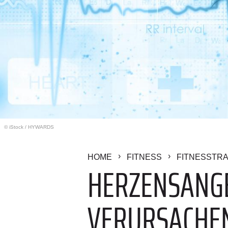
© iStock
/
HYWARDS
HOME
FITNESS
FITNESSTRA
HERZENSANGE
VERURSACHEN