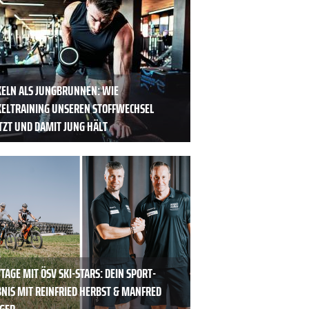
ELN ALS JUNGBRUNNEN: WIE
ELTRAINING UNSEREN STOFFWECHSEL
TZT UND DAMIT JUNG HÄLT
TAGE MIT ÖSV SKI-STARS: DEIN SPORT-
BNIS MIT REINFRIED HERBST & MANFRED
GER