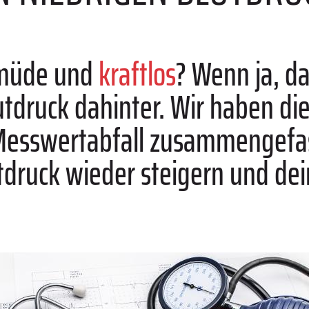
t müde und
kraftlos
? Wenn ja, da
lutdruck dahinter. Wir haben di
Messwertabfall zusammengefas
utdruck wieder steigern und de