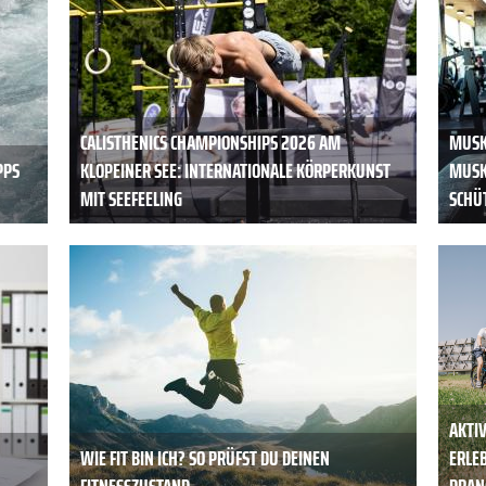
CALISTHENICS CHAMPIONSHIPS 2026 AM
MUSK
PPS
KLOPEINER SEE: INTERNATIONALE KÖRPERKUNST
MUSK
MIT SEEFEELING
SCHÜ
AKTIV
WIE FIT BIN ICH? SO PRÜFST DU DEINEN
ERLE
FITNESSZUSTAND
PRAN