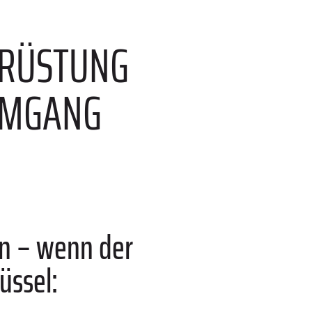
SRÜSTUNG
UMGANG
en – wenn der
üssel: