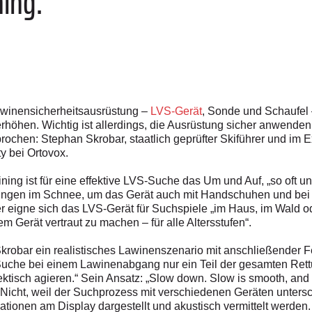
ing.
Lawinensicherheitsausrüstung –
LVS-Gerät
, Sonde und Schaufel 
rhöhen. Wichtig ist allerdings, die Ausrüstung sicher anwende
ochen: Stephan Skrobar, ­staatlich geprüfter Skiführer und im 
y bei Ortovox.
ning ist für eine effektive LVS-Suche das Um und Auf, „so oft un
bungen im Schnee, um das Gerät auch mit Handschuhen und bei
eigne sich das LVS-Gerät für Suchspiele „im Haus, im Wald ode
em Gerät vertraut zu machen – für alle Altersstufen“.
Skrobar ein realistisches Lawinenszenario mit anschließender F
che bei einem Lawinenabgang nur ein Teil der gesamten Rettun
tisch agieren.“ Sein Ansatz: „Slow down. Slow is smooth, and s
 „Nicht, weil der Suchprozess mit verschiedenen Geräten untersc
rmationen am Display dargestellt und akustisch vermittelt werde