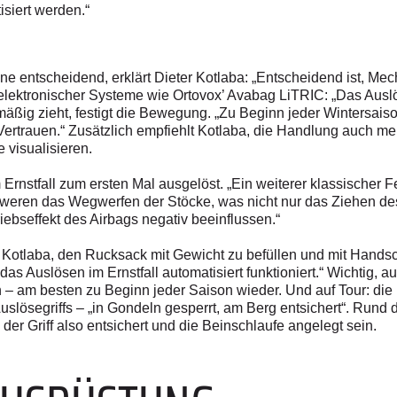
isiert werden.“
ne entscheidend, erklärt Dieter Kotlaba: „Entscheidend ist, Me
eil elektronischer Systeme wie Ortovox’ Avabag LiTRIC: „Das Au
lmäßig zieht, festigt die Bewegung. „Zu Beginn jeder Wintersai
d Vertrauen.“ Zusätzlich empfiehlt Kotlaba, die Handlung auch m
e visualisieren.
Ernstfall zum ersten Mal ausgelöst. „Ein weiterer klassischer 
hweren das Wegwerfen der Stöcke, was nicht nur das Ziehen des 
ebseffekt des Airbags negativ beeinflussen.“
lt Kotlaba, den Rucksack mit Gewicht zu befüllen und mit Hand
das Auslösen im Ernstfall automatisiert funktioniert.“ Wichtig, 
– am besten zu Beginn jeder Saison wieder. Und auf Tour: di
slösegriffs – „in Gondeln gesperrt, am Berg entsichert“. Rund d
der Griff also entsichert und die Beinschlaufe angelegt sein.