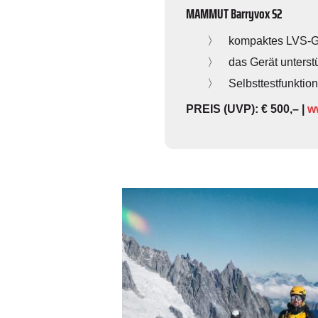
MAMMUT Barryvox S2
kompaktes LVS-Ge
das Gerät unterst
Selbsttestfunktion
nd
PREIS (UVP): € 500,– |
w