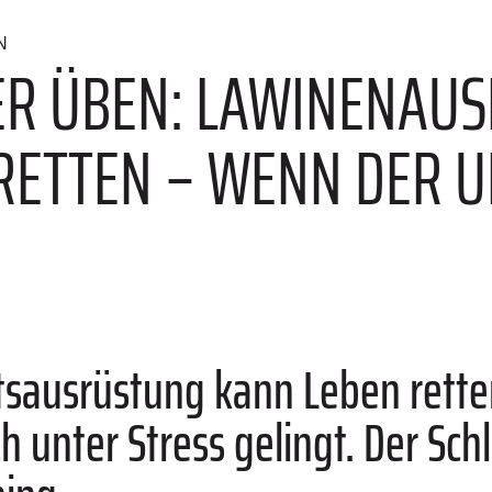
N
ER ÜBEN: LAWINENAU
RETTEN – WENN DER 
tsausrüstung kann Leben rett
unter Stress gelingt. Der Schl