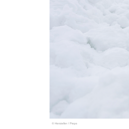
© Hersteller
/
Pieps