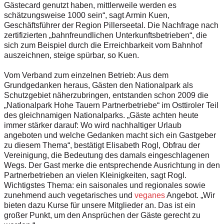
Gästecard genutzt haben, mittlerweile werden es
schätzungsweise 1000 sein“, sagt Armin Kuen,
Geschäftsführer der Region Pillerseetal. Die Nachfrage nach
zertifizierten „bahnfreundlichen Unterkunftsbetrieben“, die
sich zum Beispiel durch die Erreichbarkeit vom Bahnhof
auszeichnen, steige spürbar, so Kuen.
Vom Verband zum einzelnen Betrieb: Aus dem
Grundgedanken heraus, Gästen den Nationalpark als
Schutzgebiet näherzubringen, entstanden schon 2009 die
„Nationalpark Hohe Tauern Partnerbetriebe“ im Osttiroler Teil
des gleichnamigen Nationalparks. „Gäste achten heute
immer stärker darauf: Wo wird nachhaltiger Urlaub
angeboten und welche Gedanken macht sich ein Gastgeber
zu diesem Thema“, bestätigt Elisabeth Rogl, Obfrau der
Vereinigung, die Bedeutung des damals eingeschlagenen
Wegs. Der Gast merke die entsprechende Ausrichtung in den
Partnerbetrieben an vielen Kleinigkeiten, sagt Rogl.
Wichtigstes Thema: ein saisonales und regionales sowie
zunehmend auch vegetarisches und
veganes
Angebot. „Wir
bieten dazu Kurse für unsere Mitglieder an. Das ist ein
großer Punkt, um den Ansprüchen der Gäste gerecht zu