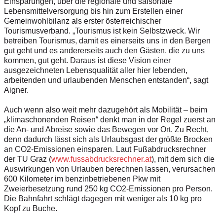
Einsparungen, über die regionale und saisonale
Lebensmittelversorgung bis hin zum Erstellen einer
Gemeinwohlbilanz als erster österreichischer
Tourismusverband. „Tourismus ist kein Selbstzweck. Wir
betreiben Tourismus, damit es einerseits uns in den Bergen
gut geht und es andererseits auch den Gästen, die zu uns
kommen, gut geht. Daraus ist diese Vision einer
ausgezeichneten Lebensqualität aller hier lebenden,
arbeitenden und urlaubenden Menschen entstanden“, sagt
Aigner.
Auch wenn also weit mehr dazugehört als Mobilität – beim
„klimaschonenden Reisen“ denkt man in der Regel zuerst an
die An- und Abreise sowie das Bewegen vor Ort. Zu Recht,
denn dadurch lässt sich als Urlaubsgast der größte Brocken
an CO2-Emissionen einsparen. Laut Fußabdrucksrechner
der TU Graz (
www.fussabdrucksrechner.at
), mit dem sich die
Auswirkungen von Urlauben berechnen lassen, verursachen
600 Kilometer im benzinbetriebenen Pkw mit
Zweierbesetzung rund 250 kg CO2-Emissionen pro Person.
Die Bahnfahrt schlägt dagegen mit weniger als 10 kg pro
Kopf zu Buche.