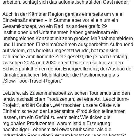
arbeiten, schlägt sich das automatisch auf den Gast nieder.“
Auch in der Kärntner Region geht es einerseits um viele
Einzelmaßnahmen – in Summe aber vor allein um ein
Gesamtkonzept, wo ein Rad ins andere greift: 29
Institutionen und Unternehmen haben gemeinsam ein
umfangreiches Konzept mit zehn großen Maßnahmenfeldern
und Hunderten Einzelmaßnahmen ausgearbeitet. Aufbauend
auf vielem, das bereits umgesetzt wurde, hat man sich
zahlreiche ambitionierte Ziele gesetzt, die je nach Umfang
zwischen 2024 und 2030 erreicht werden sollen. Zu den
Schwerpunktthemen gehört Energieeffizienz, der Ausbau der
klimafreundlichen Mobilität oder die Positionierung als
„Slow-Food-Travel-Region.“
Letztere, als Zusammenarbeit zwischen Tourismus und den
landwirtschaftlichen Produzenten, sei eine Art „Leuchtturm-
Projekt“, erklärt Gruber. „Wir möchten unsere Gäste wie
Einheimische an der Lebensmittel-Produktion teilnehmen
lassen, um ein Gefühl zu vermitteln: Wie ticken die
regionalen Produzenten, warum ist die Erzeugung
nachhaltiger Lebensmittel etwas mühsamer als die
industrielle Produktion? Warum kostet es, was es kostet?“