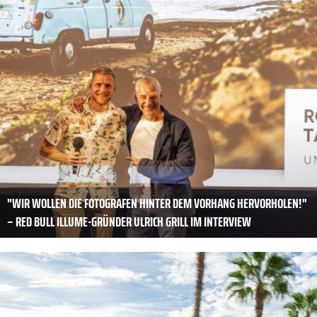
"WIR WOLLEN DIE FOTOGRAFEN HINTER DEM VORHANG HERVORHOLEN!"
– RED BULL ILLUME-GRÜNDER ULRICH GRILL IM INTERVIEW