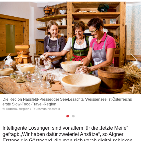
Die Region Nassfeld-Pressegger See/Lesachtal/Weissensee ist Österreichs
erste Slow-Food-Travel-Region.
© Tourismusregion
/
Tourismus Nassfeld
Intelligente Lösungen sind vor allem für die „letzte Meile“
gefragt: „Wir haben dafür zweierlei Ansätze“, so Aigner:
Erstens die Gästecard, die man sich vorab digital schicken