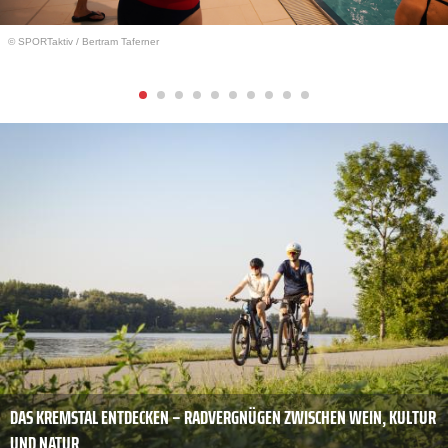
© SPORTaktiv
/
Bertram Taferner
DAS KREMSTAL ENTDECKEN – RADVERGNÜGEN ZWISCHEN WEIN, KULTUR
UND NATUR