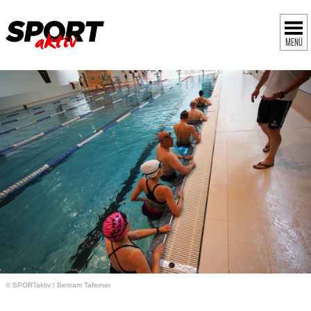
MENÜ
© SPORTaktiv
/
Bertram Taferner