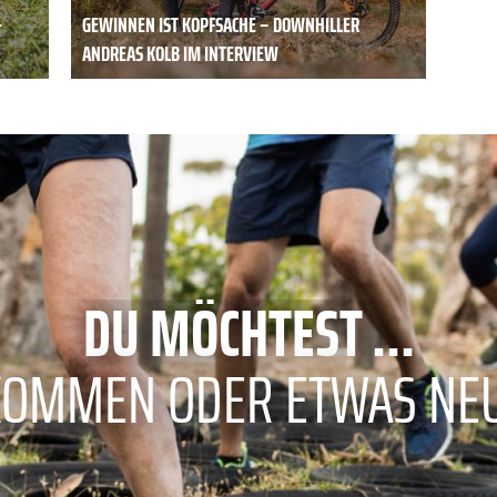
-
GEWINNEN IST KOPFSACHE – DOWNHILLER
ANDREAS KOLB IM INTERVIEW
DU MÖCHTEST ...
KOMMEN ODER ETWAS NE