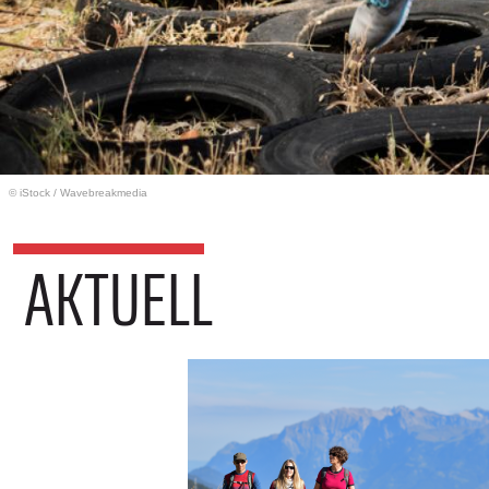
© iStock
/
Wavebreakmedia
AKTUELL