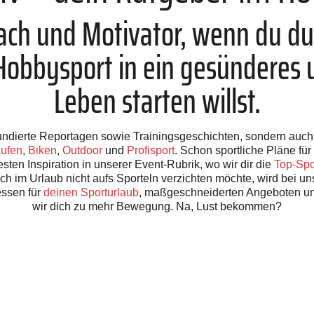
oach und Motivator, wenn du d
bbysport in ein gesünderes u
Leben starten willst.
h fundierte Reportagen sowie Trainingsgeschichten, sondern auc
ufen
,
Biken
,
Outdoor
und
Profisport
. Schon sportliche Pläne f
sten Inspiration in unserer Event-Rubrik, wo wir dir die
Top-Spo
uch im Urlaub nicht aufs Sporteln verzichten möchte, wird bei u
ssen für
deinen Sporturlaub
, maßgeschneiderten Angeboten u
wir dich zu mehr Bewegung. Na, Lust bekommen?