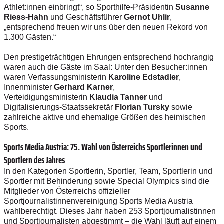
Athlet:innen einbringt“, so Sporthilfe-Präsidentin
Susanne
Riess-Hahn
und Geschäftsführer
Gernot Uhlir
,
„entsprechend freuen wir uns über den neuen Rekord von
1.300 Gästen.“
Den prestigeträchtigen Ehrungen entsprechend hochrangig
waren auch die Gäste im Saal: Unter den Besucher:innen
waren Verfassungsministerin
Karoline
Edstadler
,
Innenminister
Gerhard Karner
,
Verteidigungsministerin
Klaudia Tanner
und
Digitalisierungs-Staatssekretär
Florian Tursky
sowie
zahlreiche aktive und ehemalige Größen des heimischen
Sports.
Sports Media Austria: 75. Wahl von Österreichs Sportlerinnen und
Sportlern des Jahres
In den Kategorien Sportlerin, Sportler, Team, Sportlerin und
Sportler mit Behinderung sowie Special Olympics sind die
Mitglieder von Österreichs offizieller
Sportjournalistinnenvereinigung Sports Media Austria
wahlberechtigt. Dieses Jahr haben 253 Sportjournalistinnen
und Sportjournalisten abgestimmt – die Wahl läuft auf einem