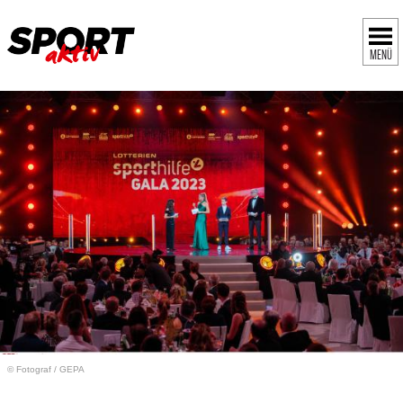
MENÜ
© Fotograf
/
GEPA