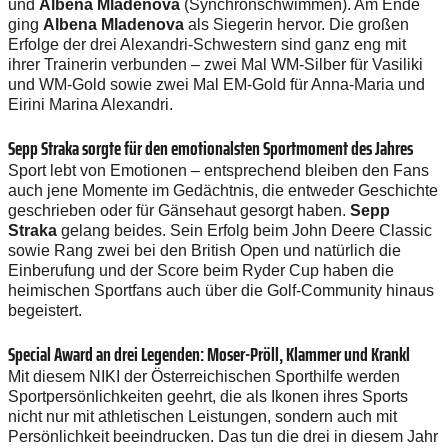
und
Albena Mladenova
(Synchronschwimmen). Am Ende
ging
Albena Mladenova
als Siegerin hervor. Die großen
Erfolge der drei Alexandri-Schwestern sind ganz eng mit
ihrer Trainerin verbunden – zwei Mal WM-Silber für Vasiliki
und WM-Gold sowie zwei Mal EM-Gold für Anna-Maria und
Eirini Marina Alexandri.
Sepp Straka sorgte für den emotionalsten Sportmoment des Jahres
Sport lebt von Emotionen – entsprechend bleiben den Fans
auch jene Momente im Gedächtnis, die entweder Geschichte
geschrieben oder für Gänsehaut gesorgt haben.
Sepp
Straka
gelang beides. Sein Erfolg beim John Deere Classic
sowie Rang zwei bei den British Open und natürlich die
Einberufung und der Score beim Ryder Cup haben die
heimischen Sportfans auch über die Golf-Community hinaus
begeistert.
Special Award an drei Legenden: Moser-Pröll, Klammer und Krankl
Mit diesem NIKI der Österreichischen Sporthilfe werden
Sportpersönlichkeiten geehrt, die als Ikonen ihres Sports
nicht nur mit athletischen Leistungen, sondern auch mit
Persönlichkeit beeindrucken. Das tun die drei in diesem Jahr