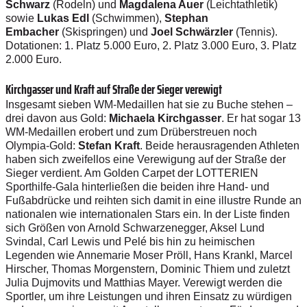
Schwarz
(Rodeln) und
Magdalena Auer
(Leichtathletik)
sowie
Lukas Edl
(Schwimmen),
Stephan
Embacher
(Skispringen) und
Joel Schwärzler
(Tennis).
Dotationen: 1. Platz 5.000 Euro, 2. Platz 3.000 Euro, 3. Platz
2.000 Euro.
Kirchgasser und Kraft auf Straße der Sieger verewigt
Insgesamt sieben WM-Medaillen hat sie zu Buche stehen –
drei davon aus Gold:
Michaela Kirchgasser
. Er hat sogar 13
WM-Medaillen erobert und zum Drüberstreuen noch
Olympia-Gold:
Stefan Kraft
. Beide herausragenden Athleten
haben sich zweifellos eine Verewigung auf der Straße der
Sieger verdient. Am Golden Carpet der LOTTERIEN
Sporthilfe-Gala hinterließen die beiden ihre Hand- und
Fußabdrücke und reihten sich damit in eine illustre Runde an
nationalen wie internationalen Stars ein. In der Liste finden
sich Größen von Arnold Schwarzenegger, Aksel Lund
Svindal, Carl Lewis und Pelé bis hin zu heimischen
Legenden wie Annemarie Moser Pröll, Hans Krankl, Marcel
Hirscher, Thomas Morgenstern, Dominic Thiem und zuletzt
Julia Dujmovits und Matthias Mayer. Verewigt werden die
Sportler, um ihre Leistungen und ihren Einsatz zu würdigen