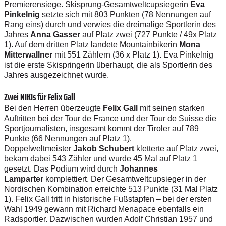
Premierensiege. Skisprung-Gesamtweltcupsiegerin
Eva
Pinkelnig
setzte sich mit 803 Punkten (78 Nennungen auf
Rang eins) durch und verwies die dreimalige Sportlerin des
Jahres
Anna Gasser
auf Platz zwei (727 Punkte / 49x Platz
1). Auf dem dritten Platz landete Mountainbikerin
Mona
Mitterwallner
mit 551 Zählern (36 x Platz 1). Eva Pinkelnig
ist die erste Skispringerin überhaupt, die als Sportlerin des
Jahres ausgezeichnet wurde.
Zwei NIKIs für Felix Gall
Bei den Herren überzeugte
Felix Gall
mit seinen starken
Auftritten bei der Tour de France und der Tour de Suisse die
Sportjournalisten, insgesamt kommt der Tiroler auf 789
Punkte (66 Nennungen auf Platz 1).
Doppelweltmeister
Jakob Schubert
kletterte auf Platz zwei,
bekam dabei 543 Zähler und wurde 45 Mal auf Platz 1
gesetzt. Das Podium wird durch
Johannes
Lamparter
komplettiert. Der Gesamtweltcupsieger in der
Nordischen Kombination erreichte 513 Punkte (31 Mal Platz
1). Felix Gall tritt in historische Fußstapfen – bei der ersten
Wahl 1949 gewann mit Richard Menapace ebenfalls ein
Radsportler. Dazwischen wurden Adolf Christian 1957 und