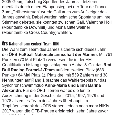
2005 Georg Totschnig Sportler des Jahres – letzterer
ebenfalls durch einen Etappensieg bei der Tour de France.
Zum „Drüberstreuen“ wurde Gall auch zum Aufsteiger des
Jahres gewählt. Dabei wurden heimische Sportfans um ihre
Stimmen gebeten, sie konnten zwischen Gall, Valentina Höll
(Mountainbike Downhill) und Mona Mitterwallner
(Mountainbike Cross Country) wählen.
ÖFB-Nationalteam erobert Team-NIKI
Die Wahl zum Team des Jahres sicherte sich dieses Jahr
die
ÖFB-Fußball-Nationalmannschaft der Männer
. Mit 761
Punkten (70 Mal Platz 1) verwiesen die in der EM-
Qualifikation bislang ungeschlagenen Alaba, & Co. das
Red
Bull Racing Formel-1-Team
auf den zweiten Platz (683
Punkte / 64 Mal Platz 1). Platz drei mit 539 Zählern und 38
Nennungen auf Rang 1 brachte das Wahlergebnis für das
Synchronschwimmduo
Anna-Maria und Eirini Marina
Alexandri
. Für die ÖFB-Herren war es die fünfte
Auszeichnung in der Geschichte - 2015, 1997, 1979 und
1978 als erstes Team des Jahres überhaupt. Im
Trophäenschrank des ÖFB stehen jedoch noch mehr NIKIs –
2017 waren die ÖFB-Frauen erfolgreich, zehn Jahre zuvor