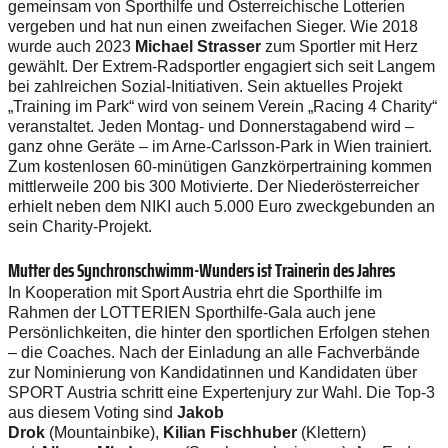
gemeinsam von Sporthilfe und Österreichische Lotterien
vergeben und hat nun einen zweifachen Sieger. Wie 2018
wurde auch 2023
Michael Strasser
zum Sportler mit Herz
gewählt. Der Extrem-Radsportler engagiert sich seit Langem
bei zahlreichen Sozial-Initiativen. Sein aktuelles Projekt
„Training im Park“ wird von seinem Verein „Racing 4 Charity“
veranstaltet. Jeden Montag- und Donnerstagabend wird –
ganz ohne Geräte – im Arne-Carlsson-Park in Wien trainiert.
Zum kostenlosen 60-minütigen Ganzkörpertraining kommen
mittlerweile 200 bis 300 Motivierte. Der Niederösterreicher
erhielt neben dem NIKI auch 5.000 Euro zweckgebunden an
sein Charity-Projekt.
Mutter des Synchronschwimm-Wunders ist Trainerin des Jahres
In Kooperation mit Sport Austria ehrt die Sporthilfe im
Rahmen der LOTTERIEN Sporthilfe-Gala auch jene
Persönlichkeiten, die hinter den sportlichen Erfolgen stehen
– die Coaches. Nach der Einladung an alle Fachverbände
zur Nominierung von Kandidatinnen und Kandidaten über
SPORT Austria schritt eine Expertenjury zur Wahl. Die Top-3
aus diesem Voting sind
Jakob
Drok
(Mountainbike),
Kilian
Fischhuber
(Klettern)