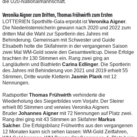
die U20-Nationalmannschaft.
Veronika Aigner zum Dritten, Thomas Frühwirth zum Ersten
LOTTERIEN Sporthilfe-Gala-erprobt ist
Veronika Aigner
.
Die Niederösterreicherin gewann nach 2020 und 2022 zum
dritten Mal die Wahl zur Sportlerin des Jahres mit
Behinderung. Gemeinsam mit Schwester und Guide
Elisabeth holte die Skifahrerin in der vergangenen Saison
zwei Mal WM-Gold sowie den Gesamtweltcup. Diese Erfolge
brachten ihr 130 Stimmen ein. Rang zwei ging an
Langläuferin und Biathletin
Carina Edlinger
. Die Sportlerin
des Jahres mit Behinderung von 2021 und 2019 erhielt 55
Stimmen, Dritte wurde Kletterin
Jasmin Plank
mit 12
Nennungen.
Radsportler
Thomas Frühwirth
verhinderte die
Wiederholung des Siegerbildes vom Vorjahr. Der Steirer
erhielt 80 Stimmen und verwies Veronika Aigners
Bruder
Johannes Aigner
mit 72 Nennungen auf Platz zwei.
Rang drei ging mit 43 Stimmen an Skifahrer
Markus
Salcher
. Die Erfolgsbilanz Frühwirths aus den vergangenen
12 Monaten kann sich sehen lassen: WM-Gold Zeitfahren,