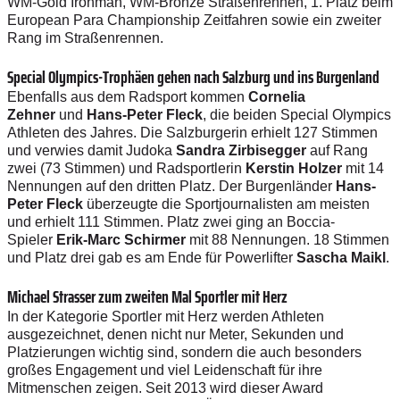
WM-Gold Ironman, WM-Bronze Straßenrennen, 1. Platz beim
European Para Championship Zeitfahren sowie ein zweiter
Rang im Straßenrennen.
Special Olympics-Trophäen gehen nach Salzburg und ins Burgenland
Ebenfalls aus dem Radsport kommen
Cornelia
Zehner
und
Hans-Peter Fleck
, die beiden Special Olympics
Athleten des Jahres. Die Salzburgerin erhielt 127 Stimmen
und verwies damit Judoka
Sandra Zirbisegger
auf Rang
zwei (73 Stimmen) und Radsportlerin
Kerstin Holzer
mit 14
Nennungen auf den dritten Platz. Der Burgenländer
Hans-
Peter Fleck
überzeugte die Sportjournalisten am meisten
und erhielt 111 Stimmen. Platz zwei ging an Boccia-
Spieler
Erik-Marc Schirmer
mit 88 Nennungen. 18 Stimmen
und Platz drei gab es am Ende für Powerlifter
Sascha Maikl
.
Michael Strasser zum zweiten Mal Sportler mit Herz
In der Kategorie Sportler mit Herz werden Athleten
ausgezeichnet, denen nicht nur Meter, Sekunden und
Platzierungen wichtig sind, sondern die auch besonders
großes Engagement und viel Leidenschaft für ihre
Mitmenschen zeigen. Seit 2013 wird dieser Award