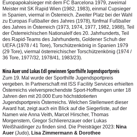
Europapokalsieger mit dem FC Barcelona 1979, zweimal
Meister mit SK Rapid Wien (1982, 1983), einmal Cupsieger
in Spanien, viermal in Österreich. Zweiter Platz bei der Wahl
zu Europas Fußballer des Jahres (1978), fünfmal Fußballer
des Jahres in Österreich (1973, 1974, 1977, 1982, 1988), Teil
der Österreichischen Nationalelf des 20. Jahrhunderts, Teil
des Rapid-Teams des Jahrhunderts, Goldener Schuh der
UEFA (1978 / 41 Tore), Torschützenkönig in Spanien 1979
(29 Tore), viermal österreichischer Torschützenkönig (1974 /
36 Tore, 1977/32, 1978/41, 1983/23).
Nina Auer und Lukas Edl gewinnen Sporthilfe Jugendsportpreis
Zum 19. Mal wurde der Sporthilfe Jugendsportpreis
vergeben. In Partnerschaft mit ISS Facility Services erhielten
Österreichs vielversprechendste Sport-Hoffnungen unter 18
Jahren den mit 20.000 Euro höchstdotierten
Jugendsportpreis Österreichs. Welchen Stellenwert dieser
Award hat, zeigt auch ein Blick auf die Siegerliste, auf der
Namen wie Anna Veith, Marcel Hirscher, Thomas
Morgenstern, Gregor Schlierenzauer oder Lukas
Weißhaidinger zu finden sind. Die Preisträger 2023:
Nina
Auer
(Judo),
Lisa Zimmermann & Dorothee