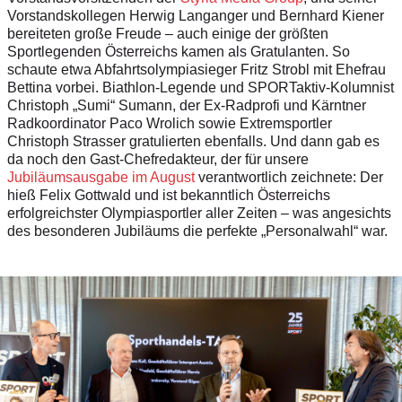
Vorstandskollegen Herwig Langanger und Bernhard Kiener
bereiteten große Freude – auch einige der größten
Sportlegenden Österreichs kamen als Gratulanten. So
schaute etwa Abfahrtsolympiasieger Fritz Strobl mit Ehefrau
Bettina vorbei. Biathlon-Legende und SPORTaktiv-Kolumnist
Christoph „Sumi“ Sumann, der Ex-Radprofi und Kärntner
Radkoordinator Paco Wrolich sowie Extremsportler
Christoph Strasser gratulierten ebenfalls. Und dann gab es
da noch den Gast-Chefredakteur, der für unsere
Jubiläumsausgabe im August
verantwortlich zeichnete: Der
hieß Felix Gottwald und ist bekanntlich Österreichs
erfolgreichster Olympiasportler aller ­Zeiten – was angesichts
des besonderen Jubiläums die perfekte „Personalwahl“ war.