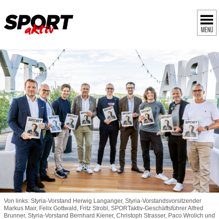
MENÜ
Von links: Styria-Vorstand Herwig Langanger, Styria-Vorstandsvorsitzender
Markus Mair, Felix Gottwald, Fritz Strobl, SPORTaktiv-Geschäftsführer Alfred
Brunner, Styria-Vorstand Bernhard Kiener, Christoph Strasser, Paco Wrolich und