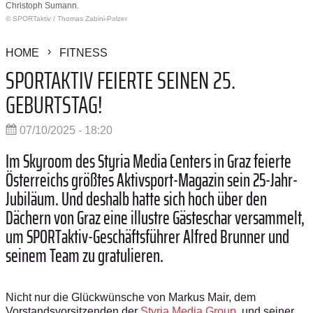
Christoph Sumann.
© SPORTaktiv
/
Thomas Zabini-Polzer
HOME
FITNESS
SPORTAKTIV FEIERTE SEINEN 25.
GEBURTSTAG!
07/10/2025 - 18:20
Im Skyroom des Styria Media Centers in Graz feierte
Österreichs größtes Aktivsport-­Magazin sein 25-Jahr-
Jubiläum. Und deshalb hatte sich hoch über den
Dächern von Graz eine illustre Gästeschar versammelt,
um SPORTaktiv-Geschäftsführer Alfred Brunner und
seinem Team zu gratulieren.
Nicht nur die Glückwünsche von Markus Mair, dem
Vorstandsvorsitzenden der
Styria Media Group
, und seiner