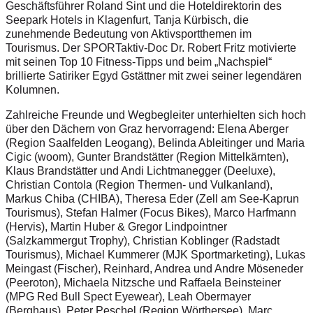
Geschäftsführer Roland Sint und die Hoteldirektorin des
Seepark Hotels in Klagenfurt, Tanja Kürbisch, die
zunehmende Bedeutung von Aktivsportthemen im
Tourismus. Der SPORTaktiv-Doc Dr. Robert Fritz motivierte
mit seinen Top 10 Fitness-Tipps und beim „Nachspiel“
brillierte Satiriker Egyd Gstättner mit zwei seiner legendären
Kolumnen.
Zahlreiche Freunde und Wegbegleiter unterhielten sich hoch
über den Dächern von Graz hervorragend: Elena Aberger
(Region Saalfelden Leogang), Belinda Ableitinger und Maria
Cigic (woom), Gunter Brandstätter (Region Mittelkärnten),
Klaus Brandstätter und Andi Lichtmanegger (Deeluxe),
Christian Contola (Region Thermen- und Vulkanland),
Markus Chiba (CHIBA), Theresa Eder (Zell am See-Kaprun
Tourismus), Stefan Halmer (Focus Bikes), Marco Harfmann
(Hervis), Martin Huber & Gregor Lindpointner
(Salzkammergut Trophy), Christian Koblinger (Radstadt
Tourismus), Michael Kummerer (MJK Sportmarketing), Lukas
Meingast (Fischer), Reinhard, Andrea und Andre Möseneder
(Peeroton), Michaela Nitzsche und Raffaela Beinsteiner
(MPG Red Bull Spect Eyewear), Leah Obermayer
(Berghaus), Peter Peschel (Region Wörthersee), Marc