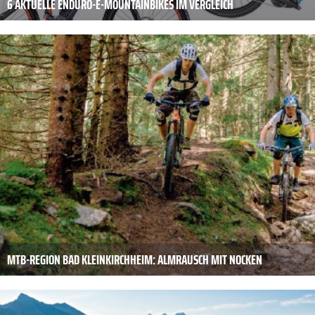
6 AKTUELLE ENDURO-E-MOUNTAINBIKES IM VERGLEICH
MTB-REGION BAD KLEINKIRCHHEIM: ALMRAUSCH MIT NOCKEN