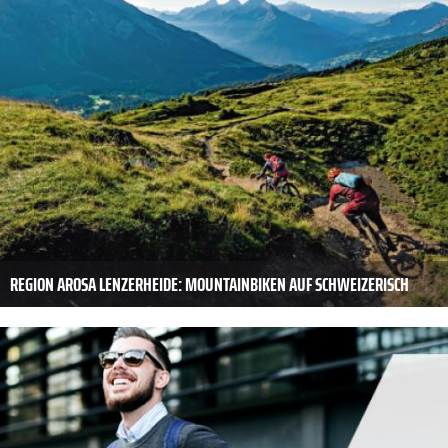
REGION AROSA LENZERHEIDE: MOUNTAINBIKEN AUF SCHWEIZERISCH