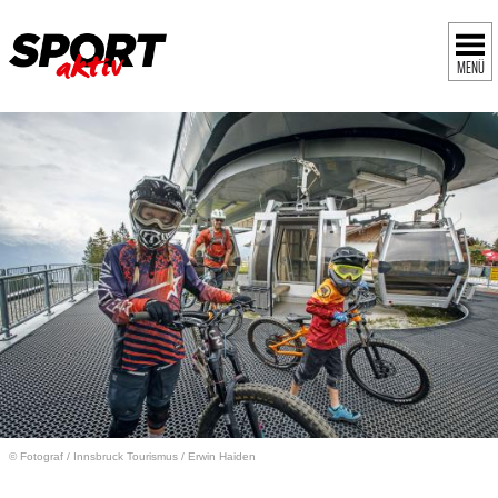
MENÜ
© Fotograf
/
Innsbruck Tourismus / Erwin Haiden