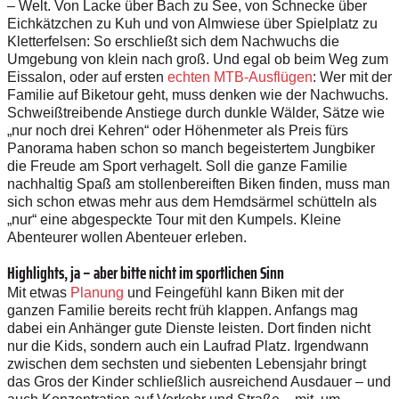
– Welt. Von Lacke über Bach zu See, von Schnecke über
Eichkätzchen zu Kuh und von Almwiese über Spielplatz zu
Kletterfelsen: So erschließt sich dem Nachwuchs die
Umgebung von klein nach groß. Und egal ob beim Weg zum
Eissalon, oder auf ersten
echten MTB-Ausflügen
: Wer mit der
Familie auf Biketour geht, muss denken wie der Nachwuchs.
Schweißtreibende Anstiege durch dunkle Wälder, Sätze wie
„nur noch drei Kehren“ oder Höhenmeter als Preis fürs
Panorama haben schon so manch begeistertem Jungbiker
die Freude am Sport verhagelt. Soll die ganze Familie
nachhaltig Spaß am stollenbereiften Biken finden, muss man
sich schon etwas mehr aus dem Hemdsärmel schütteln als
„nur“ eine abgespeckte Tour mit den Kumpels. Kleine
Abenteurer wollen Abenteuer erleben.
Highlights, ja – aber bitte nicht im sportlichen Sinn
Mit etwas
Planung
und Feingefühl kann Biken mit der
ganzen Familie bereits recht früh klappen. Anfangs mag
dabei ein Anhänger gute Dienste leisten. Dort finden nicht
nur die Kids, sondern auch ein Laufrad Platz. Irgendwann
zwischen dem sechsten und siebenten Lebensjahr bringt
das Gros der Kinder schließlich ausreichend Ausdauer – und