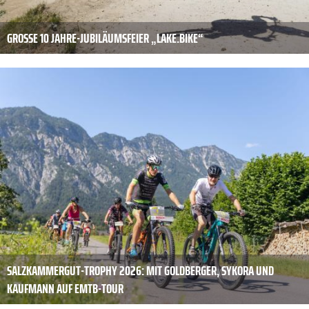
GROSSE 10 JAHRE-JUBILÄUMSFEIER „LAKE.BIKE“
SALZKAMMERGUT-TROPHY 2026: MIT GOLDBERGER, SYKORA UND
KAUFMANN AUF EMTB-TOUR