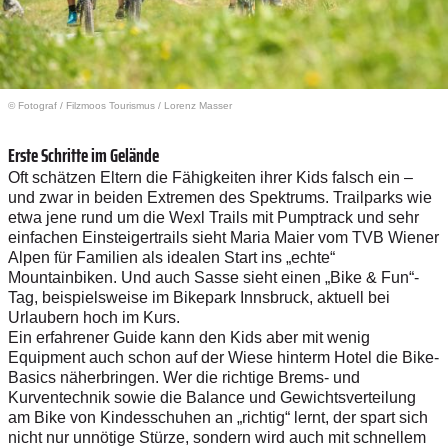
© Fotograf
/
Filzmoos Tourismus / Lorenz Masser
Erste Schritte im Gelände
Oft schätzen Eltern die Fähigkeiten ihrer Kids falsch ein –
und zwar in beiden Extremen des Spektrums. Trailparks wie
etwa jene rund um die Wexl Trails mit Pumptrack und sehr
einfachen Einsteigertrails sieht Maria Maier vom TVB Wiener
Alpen für Familien als idealen Start ins „echte“
Mountainbiken. Und auch Sasse sieht einen „Bike & Fun“-
Tag, beispielsweise im Bikepark Innsbruck, aktuell bei
Urlaubern hoch im Kurs.
Ein erfahrener Guide kann den Kids aber mit wenig
Equipment auch schon auf der Wiese hinterm Hotel die Bike-
Basics näherbringen. Wer die richtige Brems- und
Kurventechnik sowie die Balance und Gewichtsverteilung
am Bike von Kindesschuhen an „richtig“ lernt, der spart sich
nicht nur unnötige Stürze, sondern wird auch mit schnellem