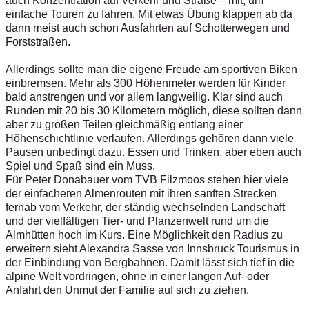
auch Konzentration auf Verkehr und Straße – mit, um
einfache Touren zu fahren. Mit etwas Übung klappen ab da
dann meist auch schon Ausfahrten auf Schotterwegen und
Forststraßen.
Allerdings sollte man die eigene Freude am sportiven Biken
einbremsen. Mehr als 300 Höhenmeter werden für Kinder
bald anstrengen und vor allem langweilig. Klar sind auch
Runden mit 20 bis 30 Kilometern möglich, diese sollten dann
aber zu großen Teilen gleichmäßig entlang einer
Höhenschichtlinie verlaufen. Allerdings gehören dann viele
Pausen unbedingt dazu. Essen und Trinken, aber eben auch
Spiel und Spaß sind ein Muss.
Für Peter Donabauer vom TVB Filzmoos stehen hier viele
der einfacheren Almenrouten mit ihren sanften Strecken
fernab vom Verkehr, der ständig wechselnden Landschaft
und der vielfältigen Tier- und Planzenwelt rund um die
Almhütten hoch im Kurs. Eine Möglichkeit den Radius zu
erweitern sieht Alexandra Sasse von Innsbruck Tourismus in
der Einbindung von Bergbahnen. Damit lässt sich tief in die
alpine Welt vordringen, ohne in einer langen Auf- oder
Anfahrt den Unmut der Familie auf sich zu ziehen.