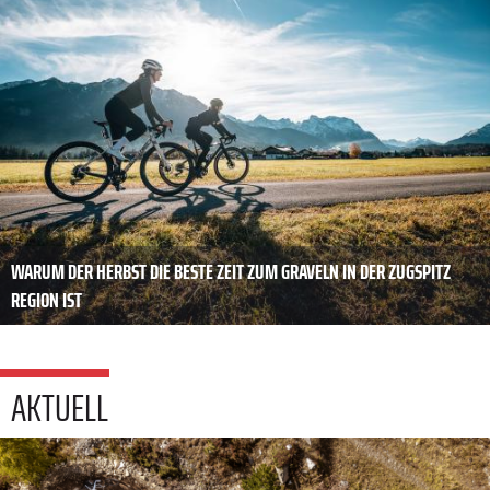
WARUM DER HERBST DIE BESTE ZEIT ZUM GRAVELN IN DER ZUGSPITZ
REGION IST
AKTUELL