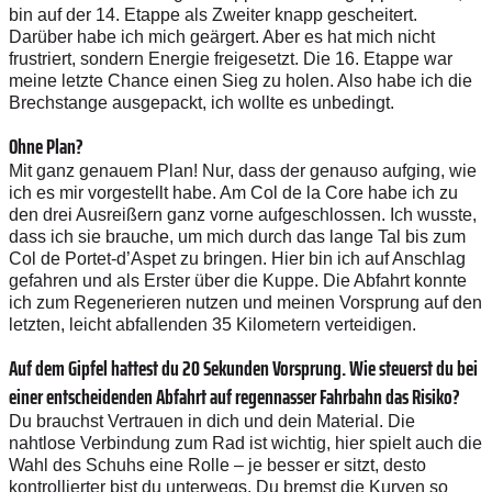
bin auf der 14. Etappe als Zweiter knapp gescheitert.
Darüber habe ich mich geärgert. Aber es hat mich nicht
frustriert, sondern Energie freigesetzt. Die 16. Etappe war
meine letzte Chance einen Sieg zu holen. Also habe ich die
Brechstange ausgepackt, ich wollte es unbedingt.
Ohne Plan?
Mit ganz genauem Plan! Nur, dass der genauso aufging, wie
ich es mir vorgestellt habe. Am Col de la Core habe ich zu
den drei Ausreißern ganz vorne aufgeschlossen. Ich wusste,
dass ich sie brauche, um mich durch das lange Tal bis zum
Col de Portet-d’Aspet zu bringen. Hier bin ich auf Anschlag
gefahren und als Erster über die Kuppe. Die Abfahrt konnte
ich zum Regenerieren nutzen und meinen Vorsprung auf den
letzten, leicht abfallenden 35 Kilometern verteidigen.
Auf dem Gipfel hattest du 20 Sekunden Vorsprung. Wie steuerst du bei
einer entscheidenden Abfahrt auf ­regennasser Fahrbahn das Risiko?
Du brauchst Vertrauen in dich und dein Material. Die
nahtlose Verbindung zum Rad ist wichtig, hier spielt auch die
Wahl des Schuhs eine Rolle – je besser er sitzt, desto
kontrollierter bist du unterwegs. Du bremst die Kurven so