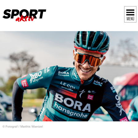
MENÜ
© Fotograf
/
Matthis Waetzel