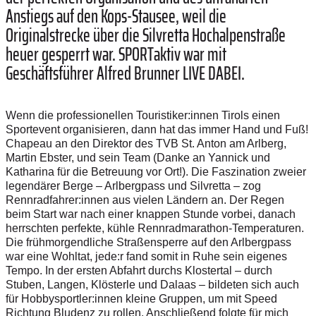
Anstiegs auf den Kops-Stausee, weil die
Originalstrecke über die Silvretta Hochalpenstraße
heuer gesperrt war. SPORTaktiv war mit
Geschäftsführer Alfred Brunner LIVE DABEI.
Wenn die professionellen Touristiker:innen Tirols einen
Sportevent organisieren, dann hat das immer Hand und Fuß!
Chapeau an den Direktor des TVB St. Anton am Arlberg,
Martin Ebster, und sein Team (Danke an Yannick und
Katharina für die Betreuung vor Ort!). Die Faszination zweier
legendärer Berge – Arlbergpass und Silvretta – zog
Rennradfahrer:innen aus vielen Ländern an. Der Regen
beim Start war nach einer knappen Stunde vorbei, danach
herrschten perfekte, kühle Rennradmarathon-Temperaturen.
Die frühmorgendliche Straßensperre auf den Arlbergpass
war eine Wohltat, jede:r fand somit in Ruhe sein eigenes
Tempo. In der ersten Abfahrt durchs Klostertal – durch
Stuben, Langen, Klösterle und Dalaas – bildeten sich auch
für Hobbysportler:innen kleine Gruppen, um mit Speed
Richtung Bludenz zu rollen. Anschließend folgte für mich