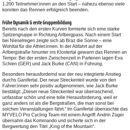
1.200 Teilnehmer:innen an den Start – nahezu ebenso viele
konnten das Rennen erfolgreich beenden.
Frühe Dynamik & erste Gruppenbildung
Bereits nach den ersten Kurven formierte sich eine starke
Spitzengruppe in Richtung Arlbergpass. Nach einem Start
bei Nieselregen zeigte sich ab Braz die Sonne – eine
Wohltat für die Athlet:innen. In der Abfahrt auf der
Arlbergstraße hinunter ins Klostertal gewann das Rennen an
Tempo: Bei der ersten Zwischenzeit in Partenen lagen Eva
Schien (GER) und Jack Burke (CAN) in Führung.
Besonders herausfordernd war der neu integrierte Anstieg
durchs Ganifertal. Der neue Streckenteil wurde von den
Fahrer:innen sehr positiv aufgenommen, wie Jack Burke
bestätigt: „Dieser neue Streckenteil war überraschend,
unfassbar schön und eine tolle Herausforderung, weil er
ganz anders ist als die Bergstraßen, die man sonst bei
solchen Veranstaltungen fährt.“ Im Ganifertal überraschte das
MYVELO Pro Cycling Team mit einem Angriff: Andrin Züger
übernahm das Kommando und sicherte sich in der
Bergwertung den Titel „King of the Mountain“.