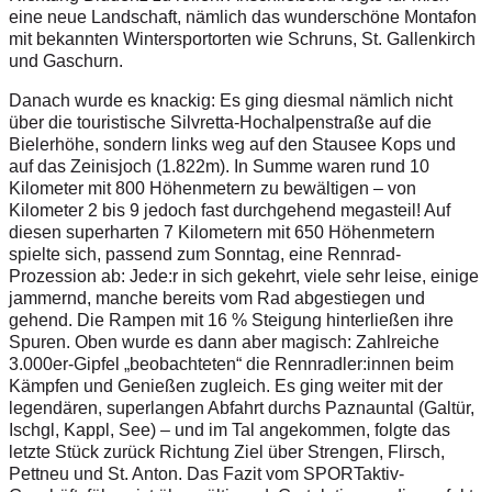
eine neue Landschaft, nämlich das wunderschöne Montafon
mit bekannten Wintersportorten wie Schruns, St. Gallenkirch
und Gaschurn.
Danach wurde es knackig: Es ging diesmal nämlich nicht
über die touristische Silvretta-Hochalpenstraße auf die
Bielerhöhe, sondern links weg auf den Stausee Kops und
auf das Zeinisjoch (1.822m). In Summe waren rund 10
Kilometer mit 800 Höhenmetern zu bewältigen – von
Kilometer 2 bis 9 jedoch fast durchgehend megasteil! Auf
diesen superharten 7 Kilometern mit 650 Höhenmetern
spielte sich, passend zum Sonntag, eine Rennrad-
Prozession ab: Jede:r in sich gekehrt, viele sehr leise, einige
jammernd, manche bereits vom Rad abgestiegen und
gehend. Die Rampen mit 16 % Steigung hinterließen ihre
Spuren. Oben wurde es dann aber magisch: Zahlreiche
3.000er-Gipfel „beobachteten“ die Rennradler:innen beim
Kämpfen und Genießen zugleich. Es ging weiter mit der
legendären, superlangen Abfahrt durchs Paznauntal (Galtür,
Ischgl, Kappl, See) – und im Tal angekommen, folgte das
letzte Stück zurück Richtung Ziel über Strengen, Flirsch,
Pettneu und St. Anton. Das Fazit vom SPORTaktiv-