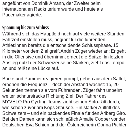
angeführt von Dominik Amann, der Zweiter beim
Internationalen Radkriterium wurde und heute als
Pacemaker agierte.
Spannung bis zum Schluss
Während sich das Hauptfeld noch auf viele weitere Stunden
Fahrzeit einstellen muss, beginnt für die führenden
Athlet:innen bereits die entscheidende Schlussphase. 15
Kilometer vor dem Ziel greift Andrin Züger wieder an: Er geht
in die Offensive und übernimmt erneut die Spitze. Im letzten
Anstieg nutzt der Schweizer seine Stärken, zieht das Tempo
an und reißt eine Lücke auf.
Burke und Pammer reagieren prompt, gehen aus dem Sattel,
erhöhen die Frequenz – doch der Abstand wächst: 15, 20
Sekunden trennen sie vom Führenden. Züger fährt unbeirrt
weiter, schnurstracks Richtung Ziel. Der Fahrer des
MYVELO Pro Cycling Teams zieht seinen Solo-Ritt durch,
wie schon zuvor am Kops-Stausee. Ein starker Auftritt des
Schweizers – und ein packendes Finale für den Arlberg Giro.
Bei den Damen kann sich schließlich Amalie Cooper vor der
Deutschen Eva Schien und der Österreicherin Corina Pichler