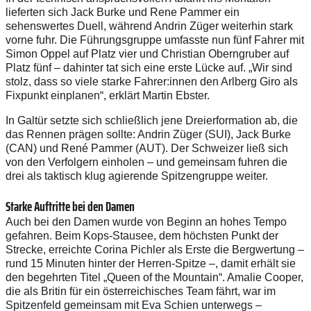
lieferten sich Jack Burke und Rene Pammer ein
sehenswertes Duell, während Andrin Züger weiterhin stark
vorne fuhr. Die Führungsgruppe umfasste nun fünf Fahrer mit
Simon Oppel auf Platz vier und Christian Oberngruber auf
Platz fünf – dahinter tat sich eine erste Lücke auf. „Wir sind
stolz, dass so viele starke Fahrer:innen den Arlberg Giro als
Fixpunkt einplanen“, erklärt Martin Ebster.
In Galtür setzte sich schließlich jene Dreierformation ab, die
das Rennen prägen sollte: Andrin Züger (SUI), Jack Burke
(CAN) und René Pammer (AUT). Der Schweizer ließ sich
von den Verfolgern einholen – und gemeinsam fuhren die
drei als taktisch klug agierende Spitzengruppe weiter.
Starke Auftritte bei den Damen
Auch bei den Damen wurde von Beginn an hohes Tempo
gefahren. Beim Kops-Stausee, dem höchsten Punkt der
Strecke, erreichte Corina Pichler als Erste die Bergwertung –
rund 15 Minuten hinter der Herren-Spitze –, damit erhält sie
den begehrten Titel „Queen of the Mountain“. Amalie Cooper,
die als Britin für ein österreichisches Team fährt, war im
Spitzenfeld gemeinsam mit Eva Schien unterwegs –