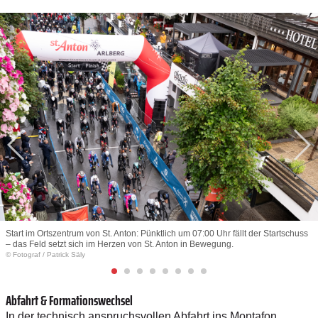
Start im Ortszentrum von St. Anton: Pünktlich um 07:00 Uhr fällt der Startschuss
– das Feld setzt sich im Herzen von St. Anton in Bewegung.
© Fotograf
/
Patrick Säly
Abfahrt & Formationswechsel
In der technisch anspruchsvollen Abfahrt ins Montafon