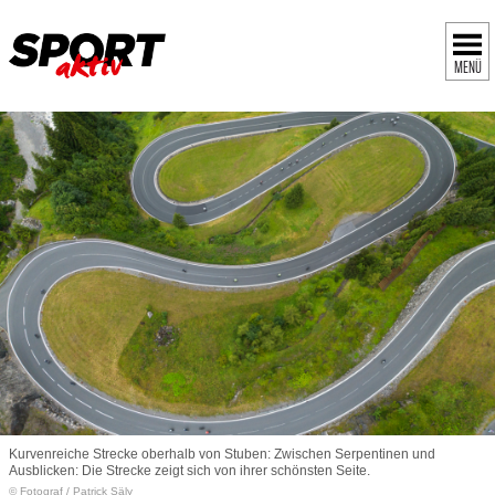
MENÜ
Kurvenreiche Strecke oberhalb von Stuben: Zwischen Serpentinen und
Ausblicken: Die Strecke zeigt sich von ihrer schönsten Seite.
© Fotograf
/
Patrick Säly