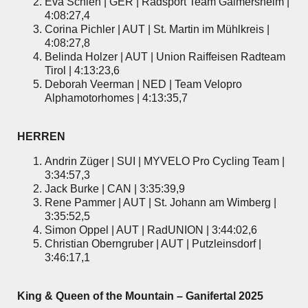
Eva Schien | GER | Radsport Team Gaimersheim |
4:08:27,4
Corina Pichler | AUT | St. Martin im Mühlkreis |
4:08:27,8
Belinda Holzer | AUT | Union Raiffeisen Radteam
Tirol | 4:13:23,6
Deborah Veerman | NED | Team Velopro
Alphamotorhomes | 4:13:35,7
HERREN
Andrin Züger | SUI | MYVELO Pro Cycling Team |
3:34:57,3
Jack Burke | CAN | 3:35:39,9
Rene Pammer | AUT | St. Johann am Wimberg |
3:35:52,5
Simon Oppel | AUT | RadUNION | 3:44:02,6
Christian Oberngruber | AUT | Putzleinsdorf |
3:46:17,1
King & Queen of the Mountain – Ganifertal 2025