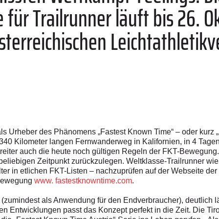
e für Trailrunner läuft bis ­26. O
erreichischen Leichtathletikv
als Urheber des Phänomens „Fastest Known Time“ – oder kurz „
 340 Kilometer langen Fernwanderweg in Kalifornien, in 4 Tag
streiter auch die heute noch gültigen Regeln der FKT-Bewegung.
eliebigen Zeitpunkt zurückzulegen. Weltklasse-Trailrunner wie 
ter in etlichen FKT-Listen – nachzuprüfen auf der Webseite der 
-Bewegung
www. fastestknowntime.com
.
(zumindest als Anwendung für den Endverbraucher), deutlich lä
en Entwicklungen passt das Konzept perfekt in die Zeit. Die Tir