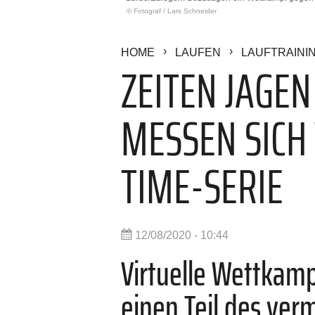
© Fotograf
/
Lars Schneider
HOME
LAUFEN
LAUFTRAINI
ZEITEN JAGEN
MESSEN SICH 
TIME-SERIE
12/08/2020 - 10:44
Virtuelle Wettkam
einen Teil des ver