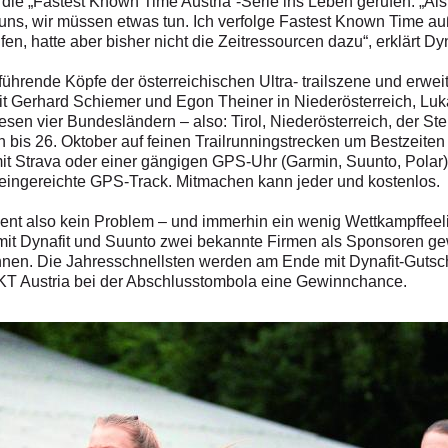
 die „Fastest Known Time Austria“-Serie ins Leben gerufen. „Al
uns, wir müssen etwas tun. Ich verfolge Fastest Known Time a
fen, hatte aber bisher nicht die Zeitressourcen dazu“, erklärt D
führende Köpfe der österreichischen Ultra- trailszene und erweit
t Gerhard Schiemer und Egon Theiner in Niederösterreich, Luka
esen vier Bundesländern – also: Tirol, Niederösterreich, der S
is 26. Oktober auf feinen Trailrunningstrecken um Bestzeiten ri
 mit Strava oder einer gängigen GPS-Uhr (Garmin, Suunto, Polar
eingereichte GPS-Track. Mitmachen kann jeder und kostenlos.
Event also kein Problem – und immerhin ein wenig Wettkampffeel
mit Dynafit und Suunto zwei bekannte Firmen als Sponsoren g
nnen. Die Jahresschnellsten werden am Ende mit Dynafit-Gutsc
FKT Austria bei der Abschlusstombola eine Gewinnchance.