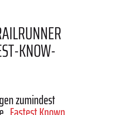
TRAILRUNNER
TEST-KNOW-
ngen zumindest
e „
Fastest Known