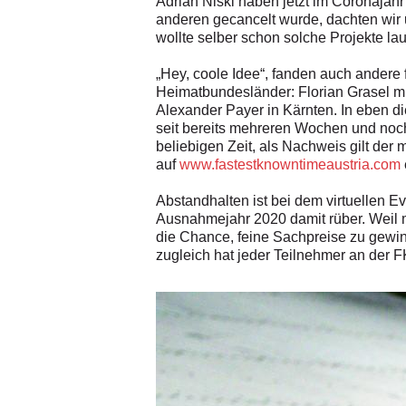
Adrian Niski haben jetzt im Coronajahr
anderen gecancelt wurde, dachten wir 
wollte selber schon solche Projekte lau
„Hey, coole Idee“, fanden auch andere 
Heimatbundesländer: Florian Grasel mi
Alexander Payer in Kärnten. In eben di
seit bereits mehreren Wochen und noch b
beliebigen Zeit, als Nachweis gilt der
auf
www.fastestknowntimeaustria.com
Abstandhalten ist bei dem virtuellen 
Ausnahmejahr 2020 damit rüber. Weil 
die Chance, feine Sachpreise zu gewi
zugleich hat jeder Teilnehmer an der 