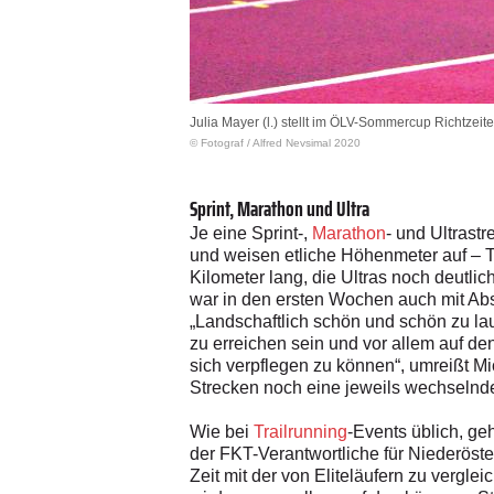
Julia Mayer (l.) stellt im ÖLV-Sommercup Richtzei
© Fotograf
/
Alfred Nevsimal 2020
Sprint, Marathon und Ultra
Je eine Sprint-,
Marathon
- und Ultrast
und weisen etliche Höhenmeter auf – T
Kilometer lang, die Ultras noch deutl
war in den ersten Wochen auch mit Abs
„Landschaftlich schön und schön zu lauf
zu erreichen sein und vor allem auf d
sich verpflegen zu können“, umreißt Mic
Strecken noch eine jeweils wechselnd
Wie bei
Trailrunning
-Events üblich, ge
der FKT-Verantwortliche für Niederöster
Zeit mit der von Eliteläufern zu verglei