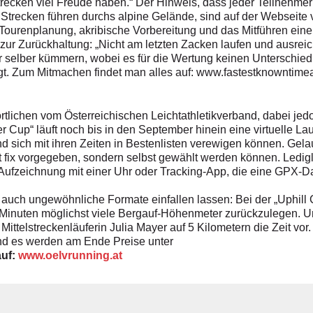
recken viel Freude haben.“ Der Hinweis, dass jeder Teilnehmer s
Die Strecken führen durchs alpine Gelände, sind auf der Webseite
ourenplanung, akribische Vorbereitung und das Mitführen einer
zur Zurückhaltung: „Nicht am letzten Zacken laufen und ausre
 selber kümmern, wobei es für die Wertung keinen Unterschied
igt. Zum Mitmachen findet man alles auf: www.fastestknowntime
rtlichen vom Österreichischen Leichtathletikverband, dabei je
 Cup“ läuft noch bis in den September hinein eine virtuelle Lau
nd sich mit ihren Zeiten in Bestenlisten verewigen können. Gel
ht fix vorgegeben, sondern selbst gewählt werden können. Ledi
 Aufzeichnung mit einer Uhr oder Tracking-App, die eine GPX-Da
auch ungewöhnliche Formate einfallen lassen: Bei der „Uphill Ch
Minuten möglichst viele Bergauf-Höhenmeter zurückzulegen. Und 
Mittelstreckenläuferin Julia Mayer auf 5 Kilometern die Zeit vor.
und es werden am Ende Preise unter
auf:
www.oelvrunning.at