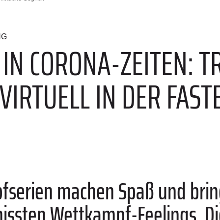
NG
 IN CORONA-ZEITEN: 
VIRTUELL IN DER FAS
pfserien machen Spaß und bri
missten Wettkampf-Feelings. Di