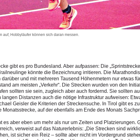
ten auf, Hobbyläufer können sich daran messen.
recke gibt es pro Bundesland. Aber aufpassen: Die „Sprint­streck
railneulinge könnte die Bezeichnung irritieren. Die Marathond
ich darüber und mit mehreren Tausend Höhenmetern nur etwas für
tand am meisten „Verkehr“. Die Strecken wurden von den Initia
en sollten sie sein, zugleich aber auch fordernd. Sie sollten au
en langen Distanzen auch die nötige Infrastruktur aufweisen:
hael Geisler die Kriterien der Streckensuche. In Tirol gibt es 
e Monatsstrecke, auf der ebenfalls am Ende des Monats Sachp
ht es aber eben um mehr als nur um Zeiten und Platzierungen. G
reich, verweist auf das Naturerlebnis: „Die Strecken sind wirkli
chen, ist sicher ein Reiz – sollte aber nicht im Vordergrund stehe