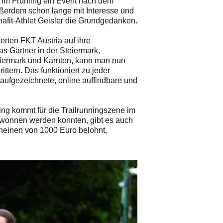
s im Frühling ein Event nach dem
ußerdem schon lange mit Interesse und
ynafit-Athlet Geisler die Grundgedanken.
erten FKT Austria auf ihre
s Gärtner in der Steiermark,
teiermark und Kärnten, kann man nun
ttern. Das funktioniert zu jeder
)aufgezeichnete, online auffindbare und
ing kommt für die Trailrunningszene im
ewonnen werden konnten, gibt es auch
heinen von 1000 Euro belohnt,