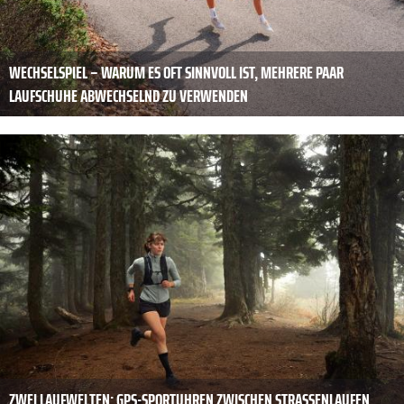
WECHSELSPIEL – WARUM ES OFT SINNVOLL IST, MEHRERE PAAR
LAUFSCHUHE ABWECHSELND ZU VERWENDEN
ZWEI LAUFWELTEN: GPS-SPORTUHREN ZWISCHEN STRASSENLAUFEN U