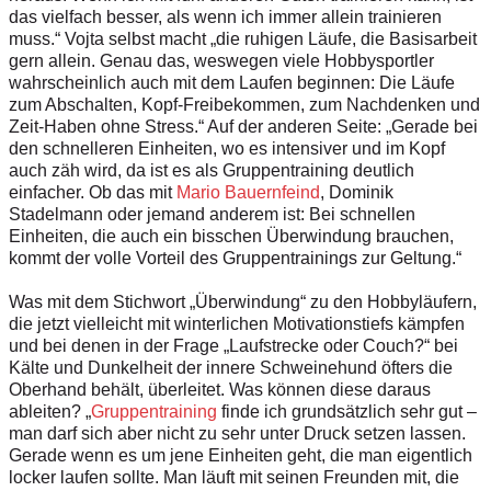
das vielfach besser, als wenn ich immer allein trainieren
muss.“ Vojta selbst macht „die ruhigen Läufe, die Basisarbeit
gern allein. Genau das, weswegen viele Hobbysportler
wahrscheinlich auch mit dem Laufen beginnen: Die Läufe
zum Abschalten, Kopf-Freibekommen, zum Nachdenken und
Zeit-Haben ohne Stress.“ Auf der anderen Seite: „Gerade bei
den schnelleren Einheiten, wo es intensiver und im Kopf
auch zäh wird, da ist es als Gruppentraining deutlich
einfacher. Ob das mit
Mario Bauernfeind
, Dominik
Stadelmann oder jemand anderem ist: Bei schnellen
Einheiten, die auch ein bisschen Überwindung brauchen,
kommt der volle Vorteil des Gruppentrainings zur Geltung.“
Was mit dem Stichwort „Überwindung“ zu den Hobbyläufern,
die jetzt vielleicht mit winterlichen Motivationstiefs kämpfen
und bei denen in der Frage „Laufstrecke oder Couch?“ bei
Kälte und Dunkelheit der innere Schweinehund öfters die
Oberhand behält, überleitet. Was können diese daraus
ableiten? „
Gruppentraining
finde ich grundsätzlich sehr gut –
man darf sich aber nicht zu sehr unter Druck setzen lassen.
Gerade wenn es um jene Einheiten geht, die man eigentlich
locker laufen sollte. Man läuft mit seinen Freunden mit, die