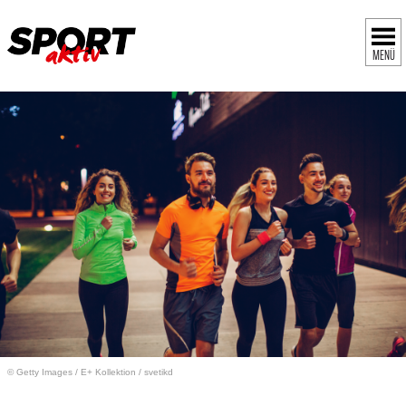
MENÜ
© Getty Images
/
E+ Kollektion / svetikd