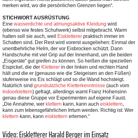
merken wird, wo die persönlichen Grenzen liegen“.
STICHWORT AUSRÜSTUNG
Eine
wasserdichte und atmungsaktive Kleidung
wird
(ebenso wie festes Schuhwerk) selbst mitgebracht. Warm
halten soll sie auch, weil
Eiskletterer
praktisch immer im
Schatten sind. Der Rest wird vorerst ausgeliehen: Einmal der
unentbehrliche Helm, der vor Eisbrocken schützt. Dann
Handschuhe mit viel Grip auf der Innenhand, um die beiden
„Eisgeräte“ gut greifen zu können. So heißen die speziellen
Eispickel, die der
Kletterer
in der linken und rechten Hand
hält und die er (genauso wie die Steigeisen an den Füßen)
stufenweise ins Eis schlägt und so die Wand hochsteigt.
Natürlich sind
grundsätzliche Kletterkenntnisse
(auch vom
Indoorklettern
) gefragt, allerdings warnt Franz Hohensinn
genau diese Gruppe vor Experimenten auf eigene Faust.
„Die Annahme, wer
klettern
kann, kann auch
eisklettern
,
kann zum lebensgefährlichen Irrtum werden. Richtig ist: Wer
klettern
kann, kann
eisklettern
erlernen.“
Video: Eiskletterer Harald Berger im Einsatz