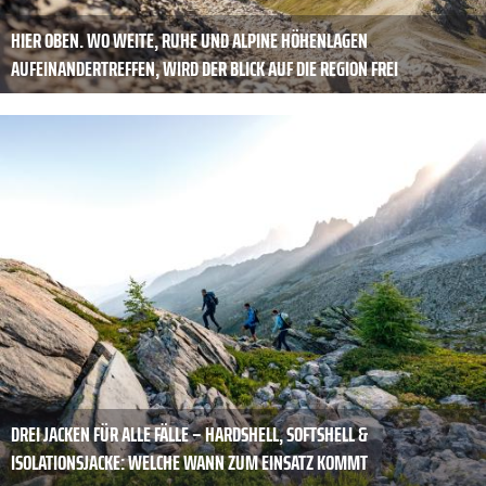
HIER OBEN. WO WEITE, RUHE UND ALPINE HÖHENLAGEN
AUFEINANDERTREFFEN, WIRD DER BLICK AUF DIE REGION FREI
DREI JACKEN FÜR ALLE FÄLLE – HARDSHELL, SOFTSHELL &
ISOLATIONSJACKE: WELCHE WANN ZUM EINSATZ KOMMT