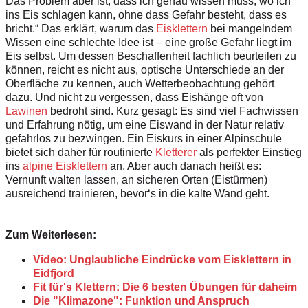
Das Problem aber ist, dass ich genau wissen muss, wo ich
ins Eis schlagen kann, ohne dass Gefahr besteht, dass es
bricht.“ Das erklärt, warum das
Eisklettern
bei mangelndem
Wissen eine schlechte Idee ist – eine große Gefahr liegt im
Eis selbst. Um dessen Beschaffenheit fachlich beurteilen zu
können, reicht es nicht aus, optische Unterschiede an der
Oberfläche zu kennen, auch Wetterbeobachtung gehört
dazu. Und nicht zu vergessen, dass Eishänge oft von
Lawinen
bedroht sind. Kurz gesagt: Es sind viel Fachwissen
und Erfahrung nötig, um eine Eiswand in der Natur relativ
gefahrlos zu bezwingen. Ein Eiskurs in einer Alpinschule
bietet sich daher für routinierte
Kletterer
als perfekter Einstieg
ins
alpine Eisklettern
an. Aber auch danach heißt es:
Vernunft walten lassen, an sicheren Orten (Eistürmen)
ausreichend trainieren, bevor‘s in die kalte Wand geht.
Zum Weiterlesen:
Video: Unglaubliche Eindrücke vom Eisklettern in
Eidfjord
Fit für's Klettern: Die 6 besten Übungen für daheim
Die "Klimazone": Funktion und Anspruch