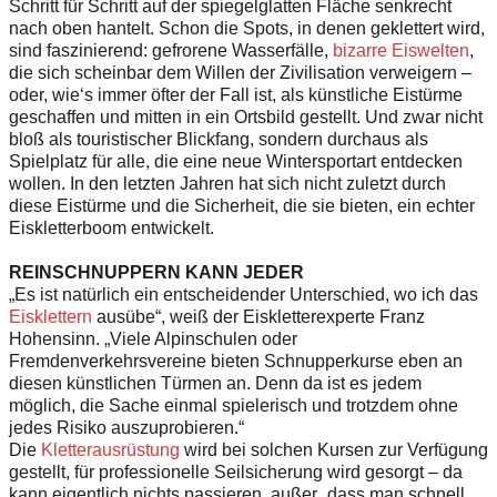
Schritt für Schritt auf der spiegelglatten Fläche senkrecht
nach oben hantelt. Schon die Spots, in denen geklettert wird,
sind faszinierend: gefrorene Wasserfälle,
bizarre Eiswelten
,
die sich scheinbar dem Willen der Zivilisation verweigern –
oder, wie‘s immer öfter der Fall ist, als künstliche Eistürme
geschaffen und mitten in ein Ortsbild gestellt. Und zwar nicht
bloß als touristischer Blickfang, sondern durchaus als
Spielplatz für alle, die eine neue Wintersportart entdecken
wollen. In den letzten Jahren hat sich nicht zuletzt durch
diese Eistürme und die Sicherheit, die sie bieten, ein echter
Eiskletterboom entwickelt.
REINSCHNUPPERN KANN JEDER
„Es ist natürlich ein entscheidender Unterschied, wo ich das
Eisklettern
ausübe“, weiß der Eiskletterexperte Franz
Hohensinn. „Viele Alpinschulen oder
Fremdenverkehrsvereine bieten Schnupperkurse eben an
diesen künstlichen Türmen an. Denn da ist es jedem
möglich, die Sache einmal spielerisch und trotzdem ohne
jedes Risiko auszuprobieren.“
Die
Kletterausrüstung
wird bei solchen Kursen zur Verfügung
gestellt, für professionelle Seilsicherung wird gesorgt – da
kann eigentlich nichts passieren, außer „dass man schnell