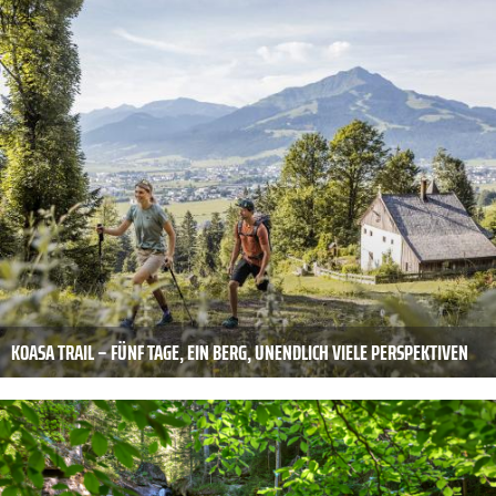
KOASA TRAIL – FÜNF TAGE, EIN BERG, UNENDLICH VIELE PERSPEKTIVEN