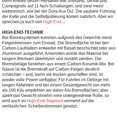
Beim Antrieb setzen Hersteller wie Shimano, SRAM und
Campagnolo auf 11-fach-Schaltungen, und zwar meist
elektronisch, wie bei der Dura Ace Di2. Die saubere Führung
der Kette und die Selbstjustierung kosten natürlich. Aber wir
sprechen ja auch von
High-End
...
HIGH-END-TECHNIK
Bei Bremssystemen kommen aufgrund des Gewichts meist
Felgenbremsen zum Einsatz. Die Bremsfläche ist bei den
Carbon-Laufrädern entweder mit Basalt beschichtet oder aus
Aluminium ausgeführt. Ansonsten würde das Material bei
langem Bremsen überhitzen und zerstört werden. Die
Bremsbeläge bestehen aus einem Carbon-Keramik-Mix. Bei
Nässe ist die Bremskraft auf Carbon-Felgen deutlich
schlechter – erst, wenn sie trocken geschliffen sind, ist
wieder volle Power verfügbar. Für Fahrten im Gebirge mit
langen Abfahrten und bei einem Gesamtgewicht von mehr
als 100 Kilo empfehlen wir daher Alu-Bremsflächen; aber
spielt das Gewicht ohnehin eine untergeordnete Rolle, so
wird auch im
High-End-Segment
vermehrt auf die
verlässlichen Scheibenbremsen gesetzt.