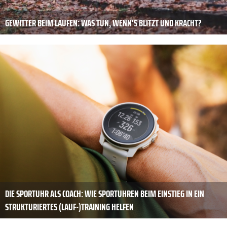
GEWITTER BEIM LAUFEN: WAS TUN, WENN'S BLITZT UND KRACHT?
DIE SPORTUHR ALS COACH: WIE SPORTUHREN BEIM EINSTIEG IN EIN
STRUKTURIERTES (LAUF-)TRAINING HELFEN