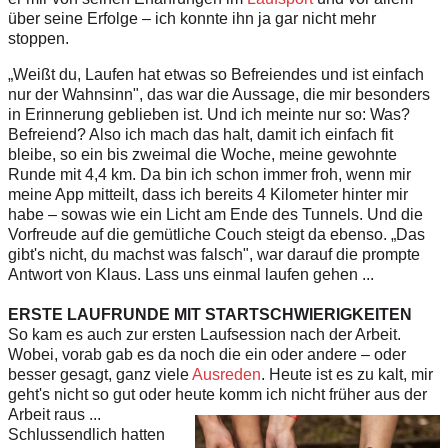
über seine Erfolge – ich konnte ihn ja gar nicht mehr
stoppen.
„Weißt du, Laufen hat etwas so Befreiendes und ist einfach
nur der Wahnsinn", das war die Aussage, die mir besonders
in Erinnerung geblieben ist. Und ich meinte nur so: Was?
Befreiend? Also ich mach das halt, damit ich einfach fit
bleibe, so ein bis zweimal die Woche, meine gewohnte
Runde mit 4,4 km. Da bin ich schon immer froh, wenn mir
meine App mitteilt, dass ich bereits 4 Kilometer hinter mir
habe – sowas wie ein Licht am Ende des Tunnels. Und die
Vorfreude auf die gemütliche Couch steigt da ebenso. „Das
gibt's nicht, du machst was falsch", war darauf die prompte
Antwort von Klaus. Lass uns einmal laufen gehen ...
ERSTE LAUFRUNDE MIT STARTSCHWIERIGKEITEN
So kam es auch zur ersten Laufsession nach der Arbeit.
Wobei, vorab gab es da noch die ein oder andere – oder
besser gesagt, ganz viele
Ausreden
. Heute ist es zu kalt, mir
geht's nicht so gut oder heute komm ich nicht früher aus der
Arbeit raus ...
Schlussendlich hatten