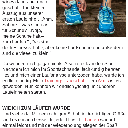
wir es dann aber doch
geschafft. Ein kleiner
Auszug aus unserer
ersten Laufeinheit:
„
Ahm,
Sabine – was sind das
für Schuhe?"
„
Naja,
meine Schuhe halt –
zum Laufen." „Das sind
doch Fitnessschuhe, aber keine Laufschuhe und außerdem
sind die vieeel zu klein!"
Da wundert mich ja gar nichts. Also zurück an den Start.
Nachdem ich mich im Sportfachhandel fachkundig beraten
lies und mich einer Laufanalyse unterzogen habe, wurde ich
endlich fündig: Mein
Trainings-Laufschuh
– ein
Asics
ist es
geworden. Nun konnten wir endlich
„richtig"
mit unseren
Laufeinheiten starten.
WIE ICH ZUM LÄUFER WURDE
Und siehe da: Mit dem richtigen Schuh in der richtigen Größe
läuft es einfach besser. In jeder Hinsicht.
Laufen
war auf
einmal leicht und mit der Wiederholung stiegen der Spaß