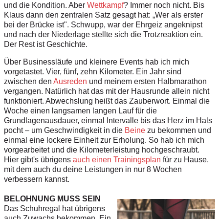
und die Kondition. Aber
Wettkampf
? Immer noch nicht. Bis
Klaus dann den zentralen Satz gesagt hat: „Wer als erster
bei der Brücke ist". Schwupp, war der Ehrgeiz angeknipst
und nach der Niederlage stellte sich die Trotzreaktion ein.
Der Rest ist Geschichte.
Über Businessläufe und kleinere Events hab ich mich
vorgetastet. Vier, fünf, zehn Kilometer. Ein Jahr sind
zwischen den
Ausreden
und meinem ersten Halbmarathon
vergangen. Natürlich hat das mit der Hausrunde allein nicht
funktioniert. Abwechslung heißt das Zauberwort. Einmal die
Woche einen langsamen langen Lauf für die
Grundlagenausdauer, einmal Intervalle bis das Herz im Hals
pocht – um Geschwindigkeit in die
Beine
zu bekommen und
einmal eine lockere Einheit zur Erholung. So hab ich mich
vorgearbeitet und die Kilometerleistung hochgeschraubt.
Hier gibt's übrigens
auch einen Trainingsplan
für zu Hause,
mit dem auch du deine Leistungen in nur 8 Wochen
verbessern kannst.
BELOHNUNG MUSS SEIN
Das Schuhregal hat übrigens
auch Zuwachs bekommen. Ein