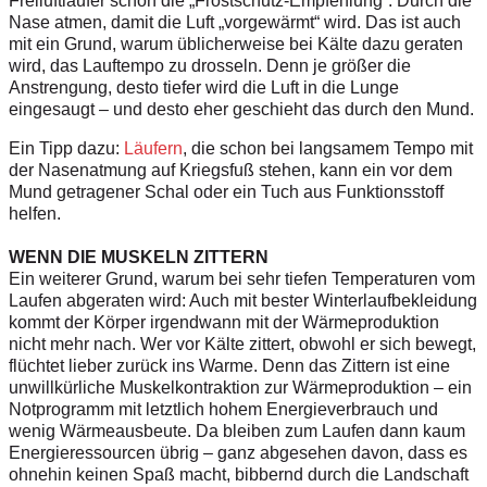
Freiluftläufer schon die „Frostschutz-Empfehlung“: Durch die
Nase atmen, damit die Luft „vorgewärmt“ wird. Das ist auch
mit ein Grund, warum üblicherweise bei Kälte dazu geraten
wird, das Lauftempo zu drosseln. Denn je größer die
Anstrengung, desto tiefer wird die Luft in die Lunge
eingesaugt – und desto eher geschieht das durch den Mund.
Ein Tipp dazu:
Läufern
, die schon bei langsamem Tempo mit
der Nasenatmung auf Kriegsfuß stehen, kann ein vor dem
Mund getragener Schal oder ein Tuch aus Funktionsstoff
helfen.
WENN DIE MUSKELN ZITTERN
Ein weiterer Grund, warum bei sehr tiefen Temperaturen vom
Laufen abgeraten wird: Auch mit bester Winterlaufbekleidung
kommt der Körper irgendwann mit der Wärmeproduktion
nicht mehr nach. Wer vor Kälte zittert, obwohl er sich bewegt,
flüchtet lieber zurück ins Warme. Denn das Zittern ist eine
unwillkürliche Muskelkontraktion zur Wärmeproduktion – ein
Notprogramm mit letztlich hohem Energieverbrauch und
wenig Wärmeausbeute. Da bleiben zum Laufen dann kaum
Energieressourcen übrig – ganz abgesehen davon, dass es
ohnehin keinen Spaß macht, bibbernd durch die Landschaft