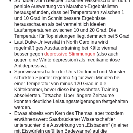
So haben zum Beispiel Bostoner Wissenschafter durch
penible Auswertung von Marathon-Ergebnislisten
herausgefunden, dass bei Temperaturen zwischen 1
und 10 Grad im Schnitt bessere Ergebnisse
herausschauen als bei vermeintlich idealen
Lauftemperaturen zwischen 10 und 20 Grad. Die
Temperatur für Topleistungen liegt demnach bei 5 Grad.
Laut Duke-Universität in North Carolina wirkt
regelmäßiges Ausdauertraining bei Kälte viermal
besser gegen
depressive Stimmungen
(also auch
gegen eine Winterdepression) als medikamentöse
Antidepressiva.
Sportwissenschafter der Unis Dortmund und Münster
schickten Sportler regelmäßig für zwei Minuten bei
einer Temperatur von minus 120 Grad in die
Kältekammer, bevor diese ihr gewohntes Training
absolvierten. Tatsache: Über längere Zeiträume
konnten deutliche Leistungssteigerungen festgehalten
werden.
Etwas abseits vom Kern des Themas, aber trotzdem
erwähnenswert: Saarbrückener Wissenschaftler
untersuchten die Auswirkung von „Eisbädern“ (in einer
mit Eiswürfeln gefüllten Badewanne) auf die