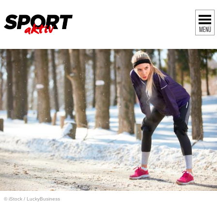
MENÜ
© iStock
/
LuckyBusiness