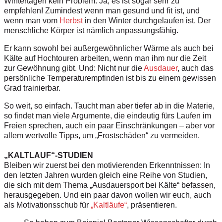
Wintertagen kein Problem. Ja, es ist sogar sehr zu
empfehlen! Zumindest wenn man gesund und fit ist, und
wenn man vom
Herbst
in den Winter durchgelaufen ist. Der
menschliche Körper ist nämlich anpassungsfähig.
Er kann sowohl bei außergewöhnlicher Wärme als auch bei
Kälte auf Hochtouren arbeiten, wenn man ihm nur die Zeit
zur Gewöhnung gibt. Und: Nicht nur die
Ausdauer
, auch das
persönliche Temperaturempfinden ist bis zu einem gewissen
Grad trainierbar.
So weit, so einfach. Taucht man aber tiefer ab in die Materie,
so findet man viele Argumente, die eindeutig fürs Laufen im
Freien sprechen, auch ein paar Einschränkungen – aber vor
allem wertvolle Tipps, um „Frostschäden“ zu vermeiden.
„KALTLAUF“-STUDIEN
Bleiben wir zuerst bei den motivierenden Erkenntnissen: In
den letzten Jahren wurden gleich eine Reihe von Studien,
die sich mit dem Thema
„Ausdauersport bei Kälte“
befassen,
herausgegeben. Und ein paar davon wollen wir euch, auch
als Motivationsschub für
„Kaltläufe“
, präsentieren.