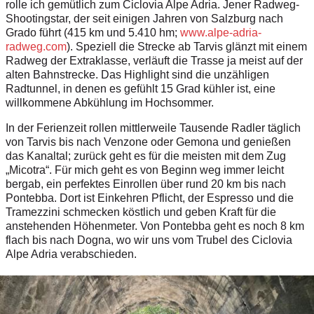
rolle ich gemütlich zum Ciclovia Alpe Adria.
Jener Radweg-
Shootingstar, der seit einigen Jahren von Salzburg nach
Grado führt (415 km und 5.410 hm;
www.alpe-adria-
radweg.com
).
Speziell die Strecke ab Tarvis glänzt mit einem
Radweg der Extraklasse, verläuft die Trasse ja meist auf der
alten Bahnstrecke.
Das Highlight sind die unzähligen
Radtunnel, in denen es gefühlt 15 Grad kühler ist, eine
willkommene Abkühlung im Hochsommer.
In der Ferienzeit rollen mittlerweile Tausende Radler täglich
von Tarvis bis nach Venzone oder Gemona und genießen
das Kanaltal; zurück geht es für die meisten mit dem Zug
„Micotra“.
Für mich geht es von Beginn weg immer leicht
bergab, ein perfektes Einrollen über rund 20 km bis nach
Pontebba.
Dort ist Einkehren Pflicht, der Espresso und die
Tramezzini schmecken köstlich und geben Kraft für die
anstehenden Höhenmeter.
Von Pontebba geht es noch 8 km
flach bis nach Dogna, wo wir uns vom Trubel des Ciclovia
Alpe Adria verabschieden.