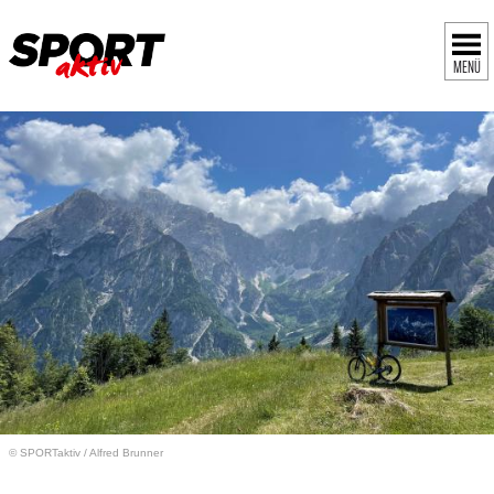
MENÜ
© SPORTaktiv
/
Alfred Brunner