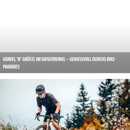
GRAVALLO 2026: GRAVEL, FLOW & COMMUNITY-GET-TOGETHER IM
HERZEN OBERÖSTERREICHS
GRAVEL 'N' GRÖSTL IM KAISERWINKL – GENUSSVOLL DURCHS BIKE-
PARADIES