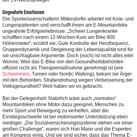
Ungeahnte Emotionen
Die Sportwissenschafterin Mittendorfer arbeitet mit Knie- und
Lungenpatienten und verschafft ihnen am E-Mountainbike
ungeahnte Erfolgserlebnisse. „Schwer Lungenkranke
schafften nach einem 12-Wochen-Kurs am Bike 800
Höhenmeter“, erzählt sie. Gute Kontrolle der Herzfrequenz,
Gruppendynamik und Steigerung der Lebensqualität sind für
sie unschlagbare Argumente. Doch (noch) ist nicht alles eitel
Wonne: Weil das E-Bike von den Gesundheitsbehörden
offiziell nicht als Therapiemaßnahme genehmigt ist (wie
Schwimmen
, Turnen oder Nordic Walking), bekam sie Ärger
mit den Behörden. Strafandrohung wegen Verbesserung der
Volksgesundheit? Weit haben wir es gebracht.
Bei der Gelegenheit: Natürlich wäre auch „normales“
Mountainbiken ohne Motor dazu geeignet, Menschen zu
mehr Sport und Bewegung zu verhelfen, aber die
Einstiegsschwelle ist bei motorisierter Unterstützung eben
niedriger. „Die Sozialversicherungssysteme stehen vor einer
großen Challenge“, waren sich Hari Maier und die Experten
am Kongress einig. Und sie sind sicher, dass das Thema E-