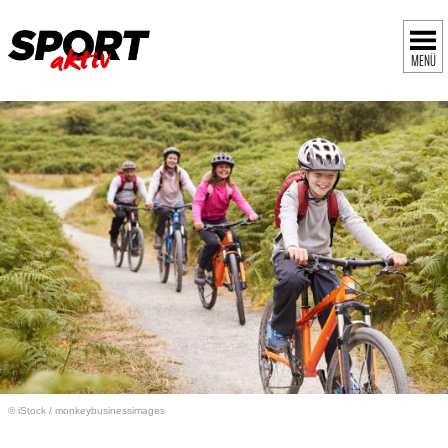
MENÜ
© iStock
/
monkeybusinessimages