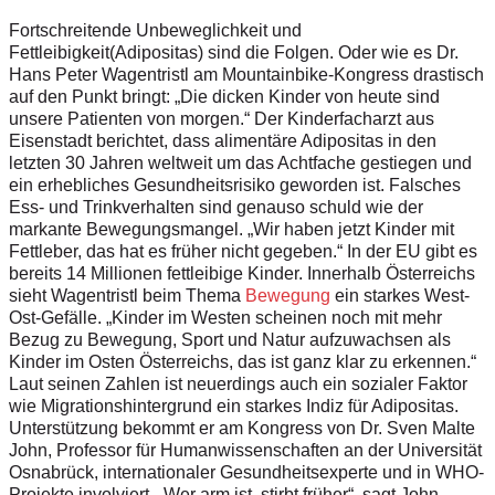
Fortschreitende Unbeweglichkeit und
Fettleibigkeit
(Adipositas) sind die Folgen. Oder wie es Dr.
Hans Peter Wagentristl am Mountainbike-Kongress drastisch
auf den Punkt bringt: „Die dicken Kinder von heute sind
unsere Patienten von morgen.“ Der Kinderfacharzt aus
Eisenstadt berichtet, dass alimentäre Adipositas in den
letzten 30 Jahren weltweit um das Achtfache gestiegen und
ein erhebliches Gesundheitsrisiko geworden ist. Falsches
Ess- und Trinkverhalten sind genauso schuld wie der
markante Bewegungsmangel. „Wir haben jetzt Kinder mit
Fettleber, das hat es früher nicht gegeben.“ In der EU gibt es
bereits 14 Millionen fettleibige Kinder. Innerhalb Österreichs
sieht Wagentristl beim Thema
Bewegung
ein starkes West-
Ost-Gefälle. „Kinder im Westen scheinen noch mit mehr
Bezug zu Bewegung, Sport und Natur aufzuwachsen als
Kinder im Osten Österreichs, das ist ganz klar zu erkennen.“
Laut seinen Zahlen ist neuerdings auch ein sozialer Faktor
wie Migrationshintergrund ein starkes Indiz für Adipositas.
Unterstützung bekommt er am Kongress von Dr. Sven Malte
John, Professor für Humanwissenschaften an der Universität
Osnabrück, internationaler Gesundheitsexperte und in WHO-
Projekte involviert. „Wer arm ist, stirbt früher“, sagt John