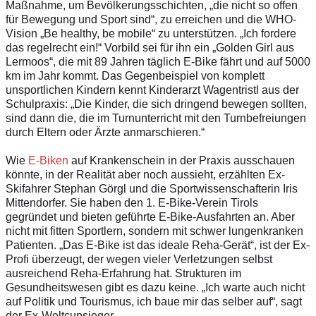
Maßnahme, um Bevölkerungsschichten, „die nicht so offen
für Bewegung und Sport sind“, zu erreichen und die WHO-
Vision „Be healthy, be mobile“ zu unterstützen. „Ich fordere
das regelrecht ein!“ Vorbild sei für ihn ein „Golden Girl aus
Lermoos“, die mit 89 Jahren täglich E-Bike fährt und auf 5000
km im Jahr kommt. Das Gegenbeispiel von komplett
unsportlichen Kindern kennt Kinderarzt Wagentristl aus der
Schulpraxis: „Die Kinder, die sich dringend bewegen sollten,
sind dann die, die im Turnunterricht mit den Turnbefreiungen
durch Eltern oder Ärzte anmarschieren.“
Wie
E-Biken
auf Krankenschein in der Praxis ausschauen
könnte, in der Realität aber noch aussieht, erzählten Ex-
Skifahrer Stephan Görgl und die Sportwissenschafterin Iris
Mittendorfer. Sie haben den 1. E-Bike-Verein Tirols
gegründet und bieten geführte E-Bike-Ausfahrten an. Aber
nicht mit fitten Sportlern, sondern mit schwer lungenkranken
Patienten. „Das E-­Bike ist das ideale Reha-Gerät“, ist der Ex-
Profi überzeugt, der wegen vieler Verletzungen selbst
ausreichend Reha-Erfahrung hat. Strukturen im
Gesundheitswesen gibt es dazu keine. „Ich warte auch nicht
auf Politik und Tourismus, ich baue mir das selber auf“, sagt
der Ex-Weltcupsieger.