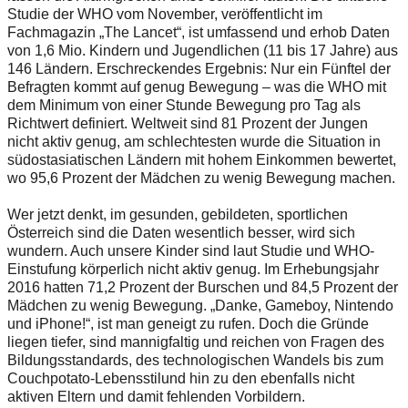
Studie der WHO vom November, veröffentlicht im
Fachmagazin „The Lancet“, ist umfassend und erhob Daten
von 1,6 Mio. Kindern und Jugendlichen (11 bis 17 Jahre) aus
146 Ländern. Erschreckendes Ergebnis: Nur ein Fünftel der
Befragten kommt auf genug Bewegung – was die WHO mit
dem Minimum von einer Stunde Bewegung pro Tag als
Richtwert definiert. Weltweit sind 81 Prozent der Jungen
nicht aktiv genug, am schlechtesten wurde die Situation in
südostasiatischen Ländern mit hohem Einkommen bewertet,
wo 95,6 Prozent der Mädchen zu wenig Bewegung machen.
Wer jetzt denkt, im gesunden, gebildeten, sportlichen
Österreich sind die Daten wesentlich besser, wird sich
wundern. Auch unsere Kinder sind laut Studie und WHO-
Einstufung körperlich nicht aktiv genug. Im Erhebungsjahr
2016 hatten 71,2 Prozent der Burschen und 84,5 Prozent der
Mädchen zu wenig Bewegung. „Danke, Gameboy, Nintendo
und ­iPhone!“, ist man geneigt zu rufen. Doch die Gründe
liegen tiefer, sind mannigfaltig und reichen von Fragen des
Bildungsstandards, des technologischen Wandels bis zum
Couchpotato-Lebensstil
und hin zu den ebenfalls nicht
aktiven Eltern und damit fehlenden Vorbildern.