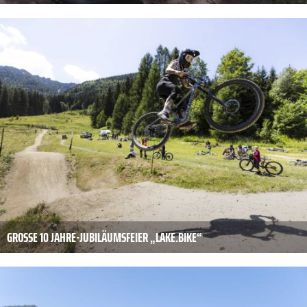
GROSSE 10 JAHRE-JUBILÄUMSFEIER „LAKE.BIKE“