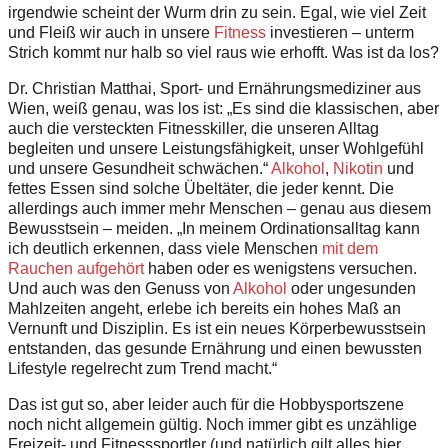
irgendwie scheint der Wurm drin zu sein. Egal, wie viel Zeit
und Fleiß wir auch in unsere
Fitness
investieren – unterm
Strich kommt nur halb so viel raus wie erhofft. Was ist da los?
Dr. Christian Matthai, Sport- und Ernährungsmediziner aus
Wien, weiß genau, was los ist: „Es sind die klassischen, aber
auch die versteckten Fitnesskiller, die unseren Alltag
begleiten und unsere Leistungsfähigkeit, unser Wohlgefühl
und unsere Gesundheit schwächen.“
Alkohol
,
Nikotin
und
fettes Essen sind solche Übeltäter, die jeder kennt. Die
allerdings auch immer mehr Menschen – genau aus diesem
Bewusstsein – meiden. „In meinem Ordinationsalltag kann
ich deutlich erkennen, dass viele Menschen
mit dem
Rauchen aufgehört
haben oder es wenigstens versuchen.
Und auch was den Genuss von
Alkohol
oder ungesunden
Mahlzeiten angeht, erlebe ich bereits ein hohes Maß an
Vernunft und Disziplin. Es ist ein neues Körperbewusstsein
entstanden, das gesunde Ernährung und einen bewussten
Lifestyle regelrecht zum Trend macht.“
Das ist gut so, aber leider auch für die Hobbysportszene
noch nicht allgemein gültig. Noch immer gibt es unzählige
Freizeit- und Fitnesssportler (und natürlich gilt alles hier