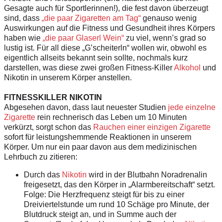
Gesagte auch für Sportlerinnen!), die fest davon überzeugt
sind, dass
„die paar Zigaretten am Tag“
genauso wenig
Auswirkungen auf die Fitness und Gesundheit ihres Körpers
haben wie
„die paar Glaserl Wein“
zu viel, wenn’s grad so
lustig ist. Für all diese „G’scheiterln“ wollen wir, obwohl es
eigentlich allseits bekannt sein sollte, nochmals kurz
darstellen, was diese zwei großen Fitness-Killer
Alkohol
und
Nikotin in unserem Körper anstellen.
FITNESSKILLER NIKOTIN
Abgesehen davon, dass laut neuester Studien
jede einzelne
Zigarette
rein rechnerisch das Leben um 10 Minuten
verkürzt, sorgt schon das
Rauchen einer einzigen Zigarette
sofort für leistungshemmende Reaktionen in unserem
Körper. Um nur ein paar davon aus dem medizinischen
Lehrbuch zu zitieren:
Durch das
Nikotin
wird in der Blutbahn Noradrenalin
freigesetzt, das den Körper in „Alarmbereitschaft“ setzt.
Folge: Die Herzfrequenz steigt für bis zu einer
Dreiviertelstunde um rund 10 Schäge pro Minute, der
Blutdruck steigt an, und in Summe auch der