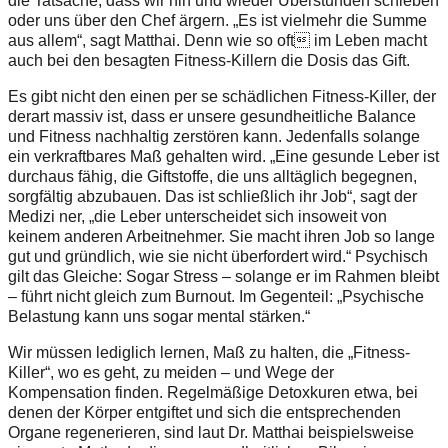
die Tatsache, dass wir hin und wieder Überstunden schieben
oder uns über den Chef ärgern. „Es ist vielmehr die Summe
aus allem“, sagt Matthai. Denn wie so oft im Leben macht
auch bei den besagten Fitness-Killern die Dosis das Gift.
Es gibt nicht den einen per se schädlichen Fitness-Killer, der
derart massiv ist, dass er unsere gesundheitliche Balance
und Fitness nachhaltig zerstören kann. Jedenfalls solange
ein verkraftbares Maß gehalten wird. „Eine gesunde Leber ist
durchaus fähig, die Giftstoffe, die uns alltäglich begegnen,
sorgfältig abzubauen. Das ist schließlich ihr Job“, sagt der
Medizi ner, „die Leber unterscheidet sich insoweit von
keinem anderen Arbeitnehmer. Sie macht ihren Job so lange
gut und gründlich, wie sie nicht überfordert wird.“ Psychisch
gilt das Gleiche: Sogar Stress – solange er im Rahmen bleibt
– führt nicht gleich zum Burnout. Im Gegenteil: „Psychische
Belastung kann uns sogar mental stärken.“
Wir müssen lediglich lernen, Maß zu halten, die „Fitness-
Killer“, wo es geht, zu meiden – und Wege der
Kompensation finden. Regelmäßige Detoxkuren etwa, bei
denen der Körper entgiftet und sich die entsprechenden
Organe regenerieren, sind laut Dr. Matthai beispielsweise