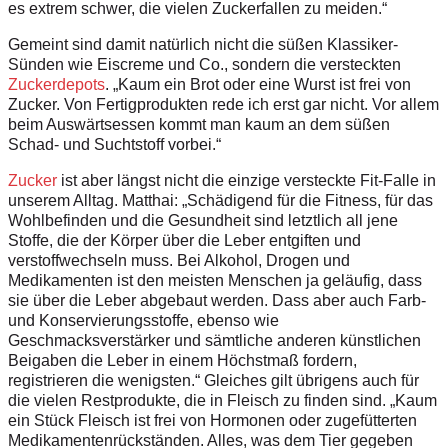
es extrem schwer, die vielen Zuckerfallen zu meiden.“
Gemeint sind damit natürlich nicht die süßen Klassiker-
Sünden wie Eiscreme und Co., sondern die versteckten
Zuckerdepots
. „Kaum ein Brot oder eine Wurst ist frei von
Zucker. Von Fertigprodukten rede ich erst gar nicht. Vor allem
beim Auswärtsessen kommt man kaum an dem süßen
Schad- und Suchtstoff vorbei.“
Zucker
ist aber längst nicht die einzige versteckte Fit-Falle in
unserem Alltag. Matthai: „Schädigend für die Fitness, für das
Wohlbefinden und die Gesundheit sind letztlich all jene
Stoffe, die der Körper über die Leber entgiften und
verstoffwechseln muss. Bei Alkohol, Drogen und
Medikamenten ist den meisten Menschen ja geläufig, dass
sie über die Leber abgebaut werden. Dass aber auch Farb-
und Konservierungsstoffe, ebenso wie
Geschmacksverstärker und sämtliche anderen künstlichen
Beigaben die Leber in einem Höchstmaß fordern,
registrieren die wenigsten.“ Gleiches gilt übrigens auch für
die vielen Restprodukte, die in Fleisch zu finden sind. „Kaum
ein Stück Fleisch ist frei von Hormonen oder zugefütterten
Medikamentenrückständen. Alles, was dem Tier gegeben