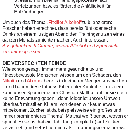
Stresshormon bremst Heilungsprozesse
nach
Verletzungen bzw. es fördert
die Anfälligkeit für
Entzündungen.
Um auch das Thema
„Fitkiller Alkohol“
zu bilanzieren:
Forscher haben
errechnet, dass bereits fünf oder sechs
Drinks an einem lustigen Abend den
Trainingsnutzen eines
ganzen Monats
zunichte machen. Auch interessant:
Ausgetrunken: 9 Gründe, warum Alkohol und Sport nicht
zusammenpassen
.
DIE VERSTECKTEN FEINDE
Wie schon gesagt: Immer mehr gesundheits- und
fitnessbewusste Menschen wissen um den Schaden, den
Nikotin
und
Alkohol
bereits in kleineren Mengen ausmachen
– und haben diese Fitness-Killer unter Kontrolle. Trotzdem
kann unser Sportmediziner Christian Matthai auf für sie noch
keine Entwarnung geben, „denn leider ist unsere Umwelt
überhäuft mit stillen Killern, von denen wir kaum etwas
mitbekomen. Zucker ist da beispielsweise ein großes und
immer prominenteres Thema“. Matthai weiß genau, wovon er
spricht. Er selbst hat ein Jahr lang komplett (!) auf Zucker
verzichtet, „und selbst für mich als Ernährungsmediziner war