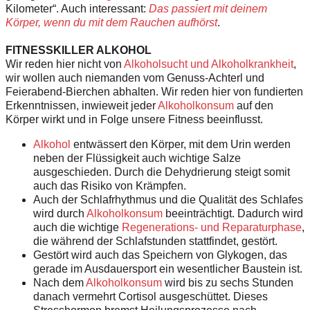
Kilometer“. Auch interessant:
Das passiert mit deinem
Körper, wenn du mit dem Rauchen aufhörst
.
FITNESSKILLER ALKOHOL
Wir reden
hier nicht von
Alkoholsucht und Alkoholkrankheit
,
wir wollen auch niemanden
vom Genuss-Achterl und
Feierabend-
Bierchen abhalten. Wir reden
hier von fundierten
Erkenntnissen, inwieweit
jeder
Alkoholkonsum
auf den
Körper wirkt und in Folge unsere Fitness
beeinflusst.
Alkohol
entwässert den Körper, mit
dem Urin werden
neben der Flüssigkeit
auch wichtige Salze
ausgeschieden.
Durch die Dehydrierung steigt somit
auch das Risiko von Krämpfen.
Auch der Schlafrhythmus und die
Qualität des Schlafes
wird durch
Alkoholkonsum
b
eeinträchtigt. Dadurch
wird
auch die wichtige
Regenerations- und
Reparaturphase
,
die während der
Schlafstunden stattfindet, gestört.
Gestört wird auch das Speichern von
Glykogen, das
gerade im Ausdauersport
ein wesentlicher Baustein ist.
Nach dem
Alkoholkonsum
wird
bis zu sechs Stunden
danach vermehrt
Cortisol ausgeschüttet. Dieses