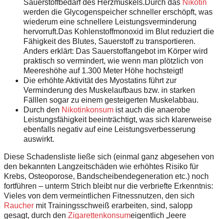
Sauerstoffbedarf des Herzmuskels.Durch das
Nikotin
werden die Glycogenspeicher schneller erschöpft, was
wiederum eine schnellere Leistungsverminderung
hervorruft.Das Kohlenstoffmonoxid im Blut reduziert die
Fähigkeit des Blutes, Sauerstoff
zu transportieren.
Anders erklärt:
Das Sauerstoffangebot im Körper wird
praktisch so vermindert, wie wenn
man plötzlich von
Meereshöhe auf
1.300 Meter Höhe hochsteigt!
Die erhöhte Aktivität des Myostatins
führt zur
Verminderung des Muskelaufbaus
bzw. in starken
Fälllen sogar
zu einem gesteigerten Muskelabbau.
Durch den
Nikotinkonsum
ist auch
die anaerobe
Leistungsfähigkeit beeinträchtigt,
was sich klarerweise
ebenfalls
negativ auf eine Leistungsverbesserung
auswirkt.
Diese Schadensliste ließe sich
(einmal ganz abgesehen von
den bekannten
Langzeitschäden wie erhöhtes
Risiko für
Krebs, Osteoporose,
Bandscheibendegeneration etc.)
noch
fortführen – unterm Strich bleibt
nur die verbriefte Erkenntnis:
Vieles
von dem vermeintlichen Fitnessnutzen,
den sich
Raucher
mit Trainingsschweiß
erarbeiten, sind, salopp
gesagt,
durch den
Zigarettenkonsum
eigentlich „leere