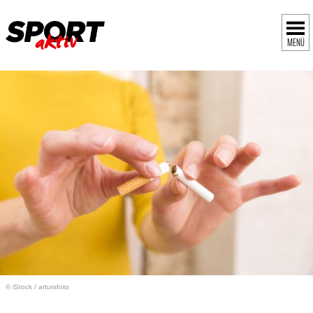
MENÜ
© iStock
/
artursfoto