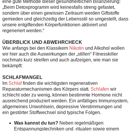
eine gute Methode dieser gesundheitlichen Bilanzierung:
„Beim Detoxprogramm wird keinesfalls streng gefastet,
sondern über einen gewissen Zeitraum werden Giftstoffe
gemieden und gleichzeitig der Lebensstil so umgestellt, dass
unsere entgiftenden Körperfunktionen aktiviert und
regeneriert werden.“
ÜBERBLICK UND ABWEHRCHECK
Wie anfangs bei den Klassikern
Nikotin
und Alkohol wollen
wir hier auch die Auswirkungen der „stillen“ Fitnesskiller
nochmals kurz streifen und auch aufzeigen, wie man sie
bekämpft:
SCHLAFMANGEL
Im
Schlaf
finden die wichtigsten regenerativen
Reparaturmechanismen des Körpers statt.
Schlafen
wir
schlecht oder zu wenig, können bestimmte Hormone nicht
ausreichend produziert werden. Ein anfälliges Immunsystem,
allgemeines Unwohlsein, depressive Verstimmungen und
ein gestörter Stoffwechsel sind typische Folgen.
Was kannst du tun?
Neben regelmäßigen
Entspannungstechniken und -ritualen sowie einem