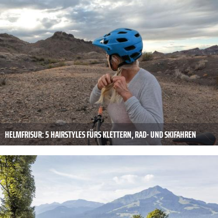
HELMFRISUR: 5 HAIRSTYLES FÜRS KLETTERN, RAD- UND SKIFAHREN