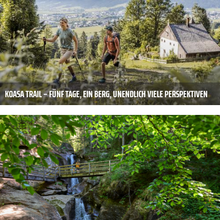
KOASA TRAIL – FÜNF TAGE, EIN BERG, UNENDLICH VIELE PERSPEKTIVEN