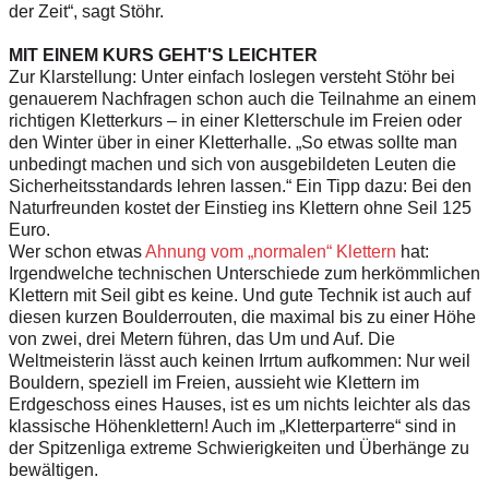
der Zeit“, sagt Stöhr.
MIT EINEM KURS GEHT'S LEICHTER
Zur Klarstellung: Unter einfach loslegen versteht Stöhr bei
genauerem Nachfragen schon auch die Teilnahme an einem
richtigen Kletterkurs – in einer Kletterschule im Freien oder
den Winter über in einer Kletterhalle. „So etwas sollte man
unbedingt machen und sich von ausgebildeten Leuten die
Sicherheitsstandards lehren lassen.“ Ein Tipp dazu: Bei den
Naturfreunden kostet der Einstieg ins Klettern ohne Seil 125
Euro.
Wer schon etwas
Ahnung vom „normalen“ Klettern
hat:
Irgendwelche technischen Unterschiede zum herkömmlichen
Klettern mit Seil gibt es keine. Und gute Technik ist auch auf
diesen kurzen Boulderrouten, die maximal bis zu einer Höhe
von zwei, drei Metern führen, das Um und Auf. Die
Weltmeisterin lässt auch keinen Irrtum aufkommen: Nur weil
Bouldern, speziell im Freien, aussieht wie Klettern­ im
Erdgeschoss eines Hauses, ist es um nichts leichter als das
klassische Höhen­klettern! Auch im „Kletterparterre“ sind in
der Spitzenliga extreme Schwierigkeiten und Überhänge zu
bewältigen.