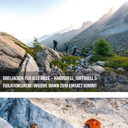
DREI JACKEN FÜR ALLE FÄLLE – HARDSHELL, SOFTSHELL &
ISOLATIONSJACKE: WELCHE WANN ZUM EINSATZ KOMMT