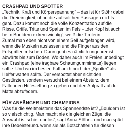
CRASHPAD UND SPOTTER
„Technik, Kraft und Körperspannung“ – das ist für Stöhr dabei
die Dreieinigkeit, ohne die auf solchen Passagen nichts
geht. Dazu kommt noch die volle Konzentration auf die
Risse, Griffe, Tritte und Spalten im Fels – „der Kopf ist auch
beim Bouldern extrem wichtig“, weiß die Tirolerin.
Zumal man eben nicht von einem Seil aufgefangen wird,
wenn die ­Muskeln auslassen und die Finger aus den
Felsgriffen rutschen. Dann geht es nämlich ungebremst
abwärts bis zum Boden. Wo daher auch im Freien unbedingt
ein Crashpad (eine tragbare Schaumgummimatte) liegen
sollte. Und wo im besten Fall auch noch der „Spotter“ als
Helfer warten sollte. Der verspottet aber nicht den
Gestürzten, sondern versucht bei einem Absturz, dem
Fallenden Hilfestellung zu geben und den Aufprall auf der
Matte abzufedern.
FÜR ANFÄNGER UND CHAMPIONS
Was für die Weltmeisterin das Spannendste ist? „Bouldern ist
so vielschichtig. Man macht nie die gleichen Züge,­ die
Auswahl ist schier endlos“, sagt Anna­ Stöhr – und man spürt
ihre Begeisterung, wenn sie als Botschafterin für diesen