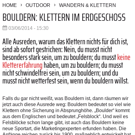
HOME
OUTDOOR
WANDERN & KLETTERN
BOULDERN: KLETTERN IM ERDGESCHOSS
03/06/2014 - 15:30
Alle Ausreden, warum das Klettern nichts für dich ist,
sind ab sofort gestrichen: Nein, du musst nicht
besonders stark sein, um zu bouldern; du musst
keine
Klettererfahrung
haben,­ um zu bouldern; du musst
nicht schwindelfrei sein, um zu bouldern; und du
musst nicht wetterfest sein, wenn du bouldern willst.
Falls du gar nicht weißt, was Bouldern ist, dann räumen wir
jetzt auch diese Ausrede weg: Bouldern bedeutet so viel wie
Klettern ohne Siche­rung in Absprunghöhe. „Boulder“ kommt
aus dem Englischen und bedeutet „Felsblock“. Und weil es
Felsblöcke schon lange gibt, ist auch das Bouldern keine
neue Sportart, die Marketingexperten erfunden haben. Die
Anfänge reichen zurück bis 1900, maßgeblich entwickelt hat