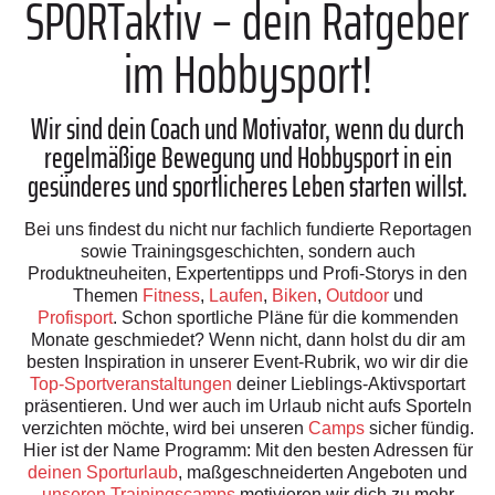
SPORTaktiv – dein Ratgeber
im Hobbysport!
Wir sind dein Coach und Motivator, wenn du durch
regelmäßige Bewegung und Hobbysport in ein
gesünderes und sportlicheres Leben starten willst.
Bei uns findest du nicht nur fachlich fundierte Reportagen
sowie Trainingsgeschichten, sondern auch
Produktneuheiten, Expertentipps und Profi-Storys in den
Themen
Fitness
,
Laufen
,
Biken
,
Outdoor
und
Profisport
. Schon sportliche Pläne für die kommenden
Monate geschmiedet? Wenn nicht, dann holst du dir am
besten Inspiration in unserer Event-Rubrik, wo wir dir die
Top-Sportveranstaltungen
deiner Lieblings-Aktivsportart
präsentieren. Und wer auch im Urlaub nicht aufs Sporteln
verzichten möchte, wird bei unseren
Camps
sicher fündig.
Hier ist der Name Programm: Mit den besten Adressen für
deinen Sporturlaub
, maßgeschneiderten Angeboten und
unseren Trainingscamps
motivieren wir dich zu mehr