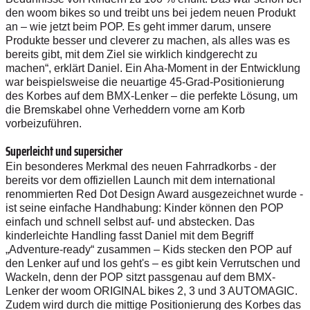
den woom bikes so und treibt uns bei jedem neuen Produkt
an – wie jetzt beim POP. Es geht immer darum, unsere
Produkte besser und cleverer zu machen, als alles was es
bereits gibt, mit dem Ziel sie wirklich kindgerecht zu
machen“, erklärt Daniel. Ein Aha-Moment in der Entwicklung
war beispielsweise die neuartige 45-Grad-Positionierung
des Korbes auf dem BMX-Lenker – die perfekte Lösung, um
die Bremskabel ohne Verheddern vorne am Korb
vorbeizuführen.
Superleicht und supersicher
Ein besonderes Merkmal des neuen Fahrradkorbs - der
bereits vor dem offiziellen Launch mit dem international
renommierten Red Dot Design Award ausgezeichnet wurde -
ist seine einfache Handhabung: Kinder können den POP
einfach und schnell selbst auf- und abstecken. Das
kinderleichte Handling fasst Daniel mit dem Begriff
„Adventure-ready“ zusammen – Kids stecken den POP auf
den Lenker auf und los geht's – es gibt kein Verrutschen und
Wackeln, denn der POP sitzt passgenau auf dem BMX-
Lenker der woom ORIGINAL bikes 2, 3 und 3 AUTOMAGIC.
Zudem wird durch die mittige Positionierung des Korbes das