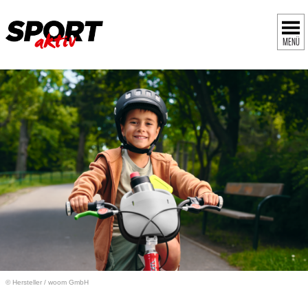
MENÜ
© Hersteller
/
woom GmbH