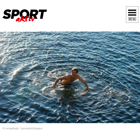
MENÜ
© unsplash / jonnynichayes