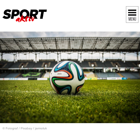
MENÜ
© Fotograf
/
Pixabay / jarmoluk