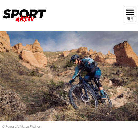
MENÜ
© Fotograf
/
Marco Fischer