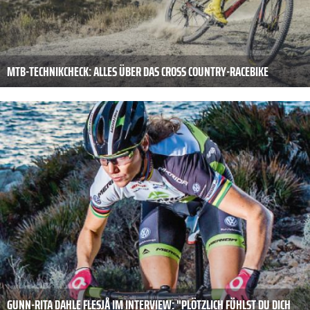
MTB-TECHNIKCHECK: ALLES ÜBER DAS CROSS COUNTRY-RACEBIKE
GUNN-RITA DAHLE FLESJÅ IM INTERVIEW: "PLÖTZLICH FÜHLST DU DICH