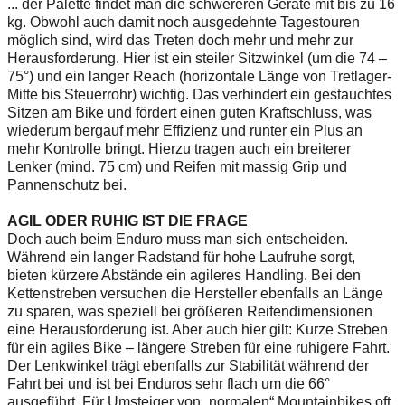
... der Palette findet man die schwereren Geräte mit bis zu 16
kg. Obwohl auch damit noch ausgedehnte Tagestouren
möglich sind, wird das Treten doch mehr und mehr zur
Herausforderung. Hier ist ein stei
ler Sitzwinkel (um die 74 –
75°) und ein langer Reach (horizontale Länge von Tretlager-
Mitte bis Steuerrohr) wichtig. Das verhindert ein gestauchtes
Sitzen am Bike und fördert einen guten Kraftschluss, was
wiederum bergauf mehr Effizienz und runter ein Plus an
mehr Kontrolle bringt. Hierzu tragen auch ein breiterer
Lenker (mind. 75 cm) und Reifen mit massig Grip und
Pannenschutz bei.
AGIL ODER RUHIG IST DIE FRAGE
Doch auch beim Enduro muss man sich entscheiden.
Während ein langer Radstand für hohe Laufruhe sorgt,
bieten kürzere Abstände ein agileres Handling. Bei den
Kettenstreben versuchen die Hersteller ebenfalls an Länge
zu sparen, was speziell bei größeren Reifendimensionen
eine Herausforderung ist. Aber auch hier gilt: Kurze Streben
für ein agiles Bike – längere Streben für eine ruhigere Fahrt.
Der Lenkwinkel trägt ebenfalls zur Stabilität während der
Fahrt bei und ist bei Enduros sehr flach um die 66°
ausgeführt. Für Umsteiger von „normalen“ Mountainbikes oft