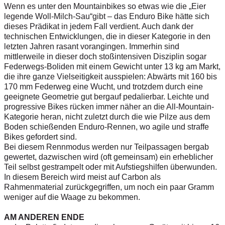
Wenn es unter den Mountainbikes so etwas wie die „Eier
legende Woll-Milch-Sau“gibt – das Enduro Bike hätte sich
dieses Prädikat in jedem Fall verdient. Auch dank der
technischen Entwicklungen, die in dieser Kategorie in den
letzten Jahren rasant vorangingen. Immerhin sind
mittlerweile in dieser doch stoßintensiven Disziplin sogar
Federwegs-Boliden mit einem Gewicht unter 13 kg am Markt,
die ihre ganze Vielseitigkeit ausspielen: Abwärts mit 160 bis
170 mm Federweg eine Wucht, und trotzdem durch eine
geeignete Geometrie gut bergauf pedalierbar. Leichte und
progressive Bikes rücken immer näher an die All-Mountain-
Kategorie heran, nicht zuletzt durch die wie Pilze aus dem
Boden schießenden Enduro-Rennen, wo agile und straffe
Bikes gefordert sind.
Bei diesem Rennmodus werden nur Teilpassagen bergab
gewertet, dazwischen wird (oft gemeinsam) ein erheblicher
Teil selbst gestrampelt oder mit Aufstiegshilfen überwunden.
In diesem Bereich wird meist auf Carbon als
Rahmenmaterial zurückgegriffen, um noch ein paar Gramm
weniger auf die Waage zu bekommen.
AM ANDEREN ENDE