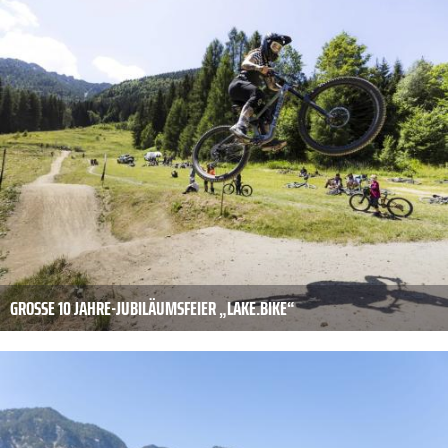
GROSSE 10 JAHRE-JUBILÄUMSFEIER „LAKE.BIKE“