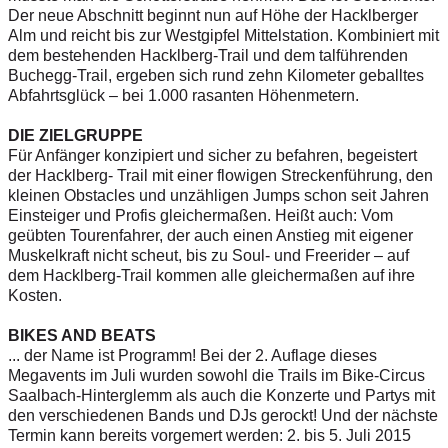
Der neue Abschnitt beginnt nun auf Höhe der Hacklberger
Alm und reicht bis zur Westgipfel Mittelstation. Kombiniert mit
dem bestehenden Hacklberg-Trail und dem talführenden
Buchegg-Trail, ergeben sich rund zehn Kilometer geballtes
Abfahrtsglück – bei 1.000 rasanten Höhenmetern.
DIE ZIELGRUPPE
Für Anfänger konzipiert und sicher zu befahren, begeistert
der Hacklberg- Trail mit einer flowigen Streckenführung, den
kleinen Obstacles und unzähligen Jumps schon seit Jahren
Einsteiger und Profis gleichermaßen. Heißt auch: Vom
geübten Tourenfahrer, der auch einen Anstieg mit eigener
Muskelkraft nicht scheut, bis zu Soul- und Freerider – auf
dem Hacklberg-Trail kommen alle gleichermaßen auf ihre
Kosten.
BIKES AND BEATS
... der Name ist Programm! Bei der 2. Auflage dieses
Megavents im Juli wurden sowohl die Trails im Bike-Circus
Saalbach-Hinterglemm als auch die Konzerte und Partys mit
den verschiedenen Bands und DJs gerockt! Und der nächste
Termin kann bereits vorgemert werden: 2. bis 5. Juli 2015