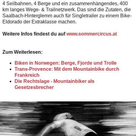
4 Seilbahnen, 4 Berge und ein zusammenhängendes, 400
km langes Wege- & Trailnetzwerk. Das sind die Zutaten, die
Saalbach-Hinterglemm auch für Singletrailer zu einem Bike-
Eldorado der Extraklasse machen.
Weitere Infos findest du auf
www.sommercircus.at
Zum Weiterlesen:
Biken in Norwegen: Berge, Fjorde und Trolle
Trans-Provence: Mit dem Mountainbike durch
Frankreich
Die Rechtslage - Mountainbiker als
Gesetzesbrecher