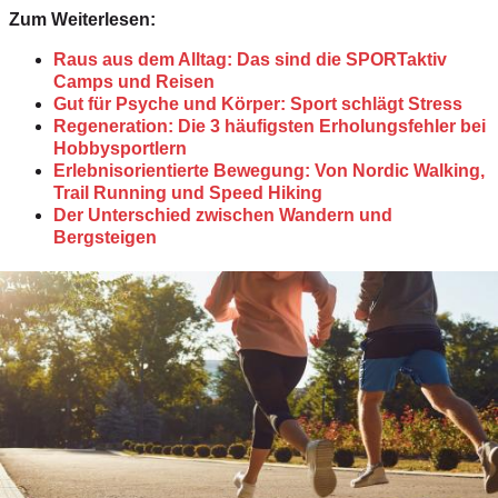
Zum Weiterlesen:
Raus aus dem Alltag: Das sind die SPORTaktiv
Camps und Reisen
Gut für Psyche und Körper: Sport schlägt Stress
Regeneration: Die 3 häufigsten Erholungsfehler bei
Hobbysportlern
Erlebnisorientierte Bewegung: Von Nordic Walking,
Trail Running und Speed Hiking
Der Unterschied zwischen Wandern und
Bergsteigen