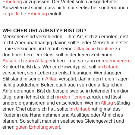
Erholung
anzupassen. Der Vorteil solch ausgedehnter
Auszeiten ist somit, dass nicht nur seelische, sondern auch
körperliche Erholung
eintritt.
WELCHER URLAUBSTYP BIST DU?
Menschen sind verschieden – ihre Art, sich zu erholen, erst
recht. Aber unabhängig davon sollte jeder Mensch in erster
Linie versuchen, im Urlaub seine
alltägliche Routine
zu
durchbrechen. Der Geist soll in der freien Zeit einen
Ausgleich zum Alltag
erleben – nur so kann er
regenerieren
.
Konkret heißt das: Wer ein Powertyp ist, soll
im Urlaub
versuchen, sein Leben zu entschleunigen. Wer dagegen
Stillstand in seinem
Alltag
verspürt, darf in den freien Tagen
richtig aufdrehen! Befreit euch auch von den alltäglichen
Anforderungen. Bist du beispielsweise in leitender Funktion
tätig, dann lehnst du dich
in den Ferien
zurück und lässt
andere organisieren und entscheiden. Wer im
Alltag
ständig
einen Chef über sich hat, sollte
im Urlaub
ruhig mal das
Ruder in die Hand nehmen und Ausflüge oder Ähnliches
planen. So schafft man ein seelisches Gleichgewicht und
einen
guten Erholungswert
.