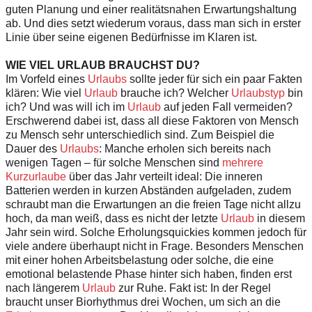
guten Planung und einer realitätsnahen Erwartungshaltung
ab. Und dies setzt wiederum voraus, dass man sich in erster
Linie über seine eigenen Bedürfnisse im Klaren ist.
WIE VIEL URLAUB BRAUCHST DU?
Im Vorfeld eines
Urlaubs
sollte jeder für sich ein paar Fakten
klären: Wie viel
Urlaub
brauche ich? Welcher
Urlaubstyp
bin
ich? Und was will ich im
Urlaub
auf jeden Fall vermeiden?
Erschwerend dabei ist, dass all diese Faktoren von Mensch
zu Mensch sehr unterschiedlich sind. Zum Beispiel die
Dauer des
Urlaubs
: Manche erholen sich bereits nach
wenigen Tagen – für solche Menschen sind
mehrere
Kurzurlaube
über das Jahr verteilt ideal: Die inneren
Batterien werden in kurzen Abständen aufgeladen, zudem
schraubt man die Erwartungen an die freien Tage nicht allzu
hoch, da man weiß, dass es nicht der letzte
Urlaub
in diesem
Jahr sein wird. Solche Erholungsquickies kommen jedoch für
viele andere überhaupt nicht in Frage. Besonders Menschen
mit einer hohen Arbeitsbelastung oder solche, die eine
emotional belastende Phase hinter sich haben, finden erst
nach längerem
Urlaub
zur Ruhe. Fakt ist: In der Regel
braucht unser Biorhythmus drei Wochen, um sich an die