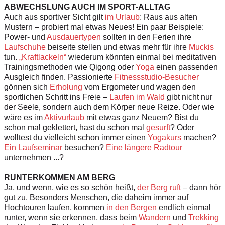
ABWECHSLUNG AUCH IM SPORT-ALLTAG
Auch aus sportiver Sicht gilt
im Urlaub
: Raus aus alten
Mustern – probiert mal etwas Neues! Ein paar Beispiele:
Power- und
Ausdauertypen
sollten in den Ferien ihre
Laufschuhe
beiseite stellen und etwas mehr für ihre
Muckis
tun.
„Kraftlackeln“
wiederum könnten einmal bei meditativen
Trainingsmethoden wie Qigong oder
Yoga
einen passenden
Ausgleich finden. Passionierte
Fitnessstudio-Besucher
gönnen sich
Erholung
vom Ergometer und wagen den
sportlichen Schritt ins Freie –
Laufen im Wald
gibt nicht nur
der Seele, sondern auch dem Körper neue Reize. Oder wie
wäre es im
Aktivurlaub
mit etwas ganz Neuem? Bist du
schon mal geklettert, hast du schon mal
gesurft
? Oder
wolltest du vielleicht schon immer einen
Yogakurs
machen?
Ein Laufseminar
besuchen?
Eine längere Radtour
unternehmen ...?
RUNTERKOMMEN AM BERG
Ja, und wenn, wie es so schön heißt,
der Berg ruft
– dann hör
gut zu. Besonders Menschen, die daheim immer auf
Hochtouren laufen, kommen
in den Bergen
endlich einmal
runter, wenn sie erkennen, dass beim
Wandern
und
Trekking