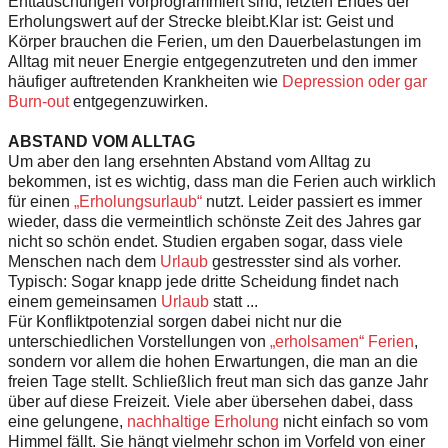
Enttäuschungen vorprogrammiert sind, letzten Endes der
Erholungswert auf der Strecke bleibt.Klar ist: Geist und
Körper brauchen die Ferien, um den Dauerbelastungen im
Alltag mit neuer Energie entgegenzutreten und den immer
häufiger auftretenden Krankheiten wie
Depression oder gar
Burn-out
entgegenzuwirken.
ABSTAND VOM ALLTAG
Um aber den lang ersehnten Abstand vom Alltag zu
bekommen, ist es wichtig, dass man die Ferien auch wirklich
für einen
„Erholungsurlaub“
nutzt. Leider passiert es immer
wieder, dass die vermeintlich schönste Zeit des Jahres gar
nicht so schön endet. Studien ergaben sogar, dass viele
Menschen nach dem
Urlaub
gestresster sind als vorher.
Typisch: Sogar knapp jede dritte Scheidung findet nach
einem gemeinsamen
Urlaub
statt ...
Für Konfliktpotenzial sorgen dabei nicht nur die
unterschiedlichen Vorstellungen von
„erholsamen“ Ferien
,
sondern vor allem die hohen Erwartungen, die man an die
freien Tage stellt. Schließlich freut man sich das ganze Jahr
über auf diese Freizeit. Viele aber übersehen dabei, dass
eine gelungene,
nachhaltige Erholung
nicht einfach so vom
Himmel fällt. Sie hängt vielmehr schon im Vorfeld von einer