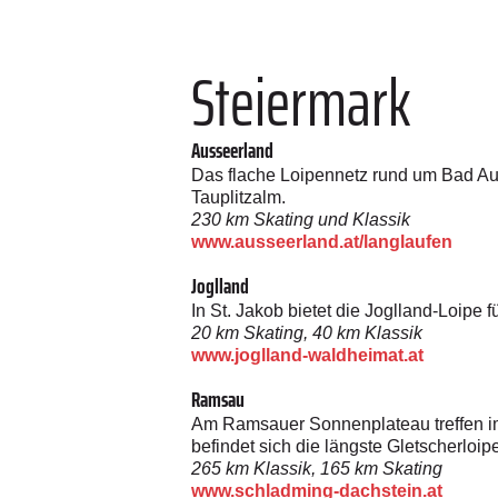
Steiermark
Ausseerland
Das flache Loipennetz rund um Bad Auss
Tauplitzalm.
230 km Skating und Klassik
www.ausseerland.at/langlaufen
Joglland
In St. Jakob bietet die Joglland-Loipe 
20 km Skating, 40 km Klassik
www.joglland-waldheimat.at
Ramsau
Am Ramsauer Sonnenplateau treffen im 
befindet sich die längste Gletscherloip
265 km Klassik, 165 km Skating
www.schladming-dachstein.at