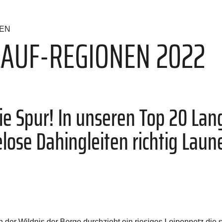
EN
LAUF-REGIONEN 2022
die Spur! In unseren Top 20 La
ose Dahingleiten richtig Laun
der Wildnis der Berge durchzieht ein riesiges Loipennetz die 