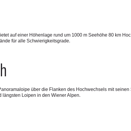
etet auf einer Höhenlage rund um 1000 m Seehöhe 80 km Hoc
nde für alle Schwierigkeitsgrade.
ch
­Panoramaloipe über die Flanken des Hochwechsels mit seine
d längsten Loipen in den Wiener Alpen.