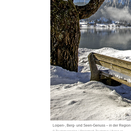
Loipen-, Berg- und Seen-Genuss – in der Regio
© Tourismusregion
/
Steiermark Tourismus / ikarus.cc