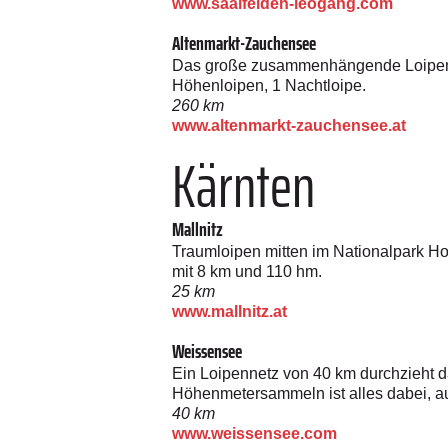
www.saalfelden-leogang.com
Altenmarkt-Zauchensee
Das große zusammenhängende Loipenne
Höhenloipen, 1 Nachtloipe.
260 km
www.altenmarkt-zauchensee.at
Kärnten
Mallnitz
Traumloipen mitten im Nationalpark Hoh
mit 8 km und 110 hm.
25 km
www.mallnitz.at
Weissensee
Ein Loipennetz von 40 km durchzieht 
Höhenmetersammeln ist alles dabei, au
40 km
www.weissensee.com