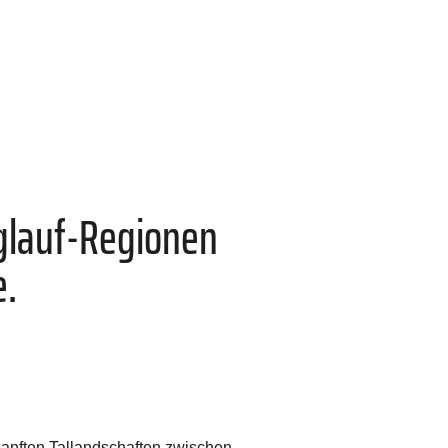
nglauf-Regionen
e.
sanften Tallandschaften zwischen ­