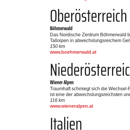
Oberösterreich
Böhmerwald
Das Nordische Zentrum Böhmerwald bi
Talloipen in abwechslungsreichem Gelä
150 km
www.boehmerwald.at
Niederösterrei
Wiener Alpen
Traumhaft schmiegt sich die Wechsel-
ist eine der abwechslungsreichsten un
116 km
www.wieneralpen.at
Italien