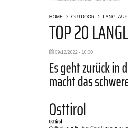
HOME
OUTDOOR
LANGLAUF
TOP 20 LANG
09/12/2022 - 10:00
Es geht zurück in 
macht das schwerel
Osttirol
Osttirol
Osttirols nordisches Gen: Umgeben von 