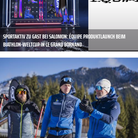
SPORTAKTIV ZU GAST BEI SALOMON: ÉQUIPE PRODUKTLAUNCH BEIM
BIATHLON-WELTCUP IN LE GRAND BORNAND