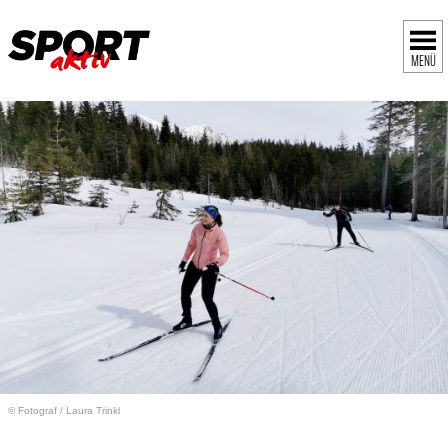
MENÜ
© Fotograf
/
Laura Trinkl