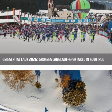
GSIESER TAL LAUF 2026: GROSSES LANGLAUF-SPEKTAKEL IN SÜDTIROL