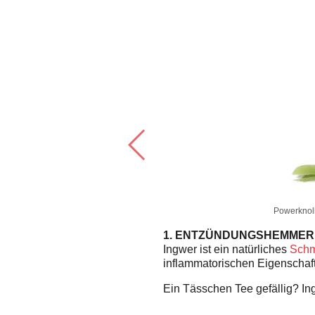
Powerknoll
1. ENTZÜNDUNGSHEMMER
leimlösende Knolle wirkt
Ingwer ist ein natürliches
Schm
n
.
inflammatorischen Eigenscha
Ein Tässchen Tee gefällig? I