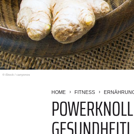
© iStock
/
canyonos
HOME
FITNESS
ERNÄHRUN
POWERKNOLLE
GESUNDHEITL