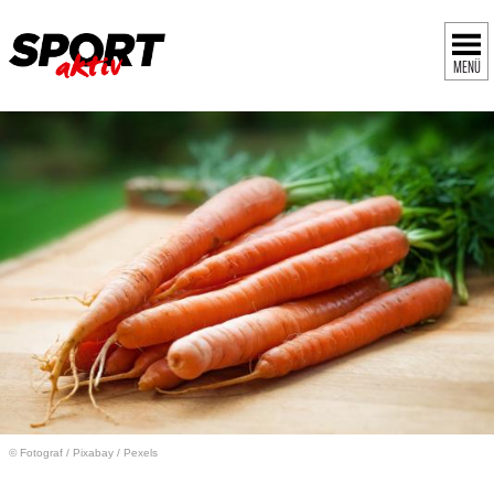
MENÜ
© Fotograf
/
Pixabay / Pexels