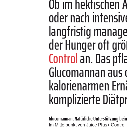
Ob im hektischen A
oder nach intensi
langfristig manage
der Hunger oft grö
Control
an. Das pfl
Glucomannan aus d
kalorienarmen Ern
komplizierte Diätp
Glucomannan: Natürliche Unterstützung b
Im Mittelpunkt von Juice Plus+ Contro