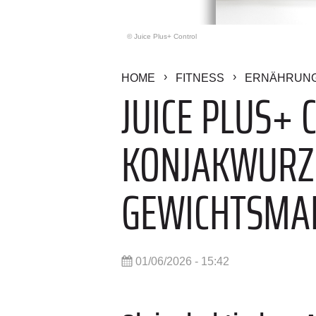
© Juice Plus+ Control
HOME
FITNESS
ERNÄHRUN
JUICE PLUS+
KONJAKWURZ
GEWICHTSMA
01/06/2026 - 15:42