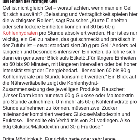
Das Finden des richtigen Gels
Gel ist nicht gleich Gel – worauf achten, wenn man ein Gel
für sich auswählt? „Belastung und Verträglichkeit spielen hier
die wichtigsten Rollen“, sagt Rauscher. „Kurze Einheiten
oder sehr lockere Einheiten können mit 30 bis 60 g
Kohlenhydraten
pro Stunde absolviert werden. Hier ist es nur
wichtig, ein Gel zu haben, das gut schmeckt und praktisch in
der Zufuhr ist – etwa: standardisiert 30 g pro Gel.“ Anders bei
längeren und besonders intensiven Einheiten, da lohne sich
dann ein genauerer Blick aufs Etikett: „Für längere Einheiten
ab 60 bis 90 Minuten, mit längeren Intervallen oder bei hoher
Intensität steigt der Energiebedarf. Hier sollten 60 bis 90 g
Kohlenhydrate pro Stunde konsumiert werden.“ Ein Blick auf
die Nährwerttabelle zeigt die Kohlenhydrat-
Zusammensetzung des jeweiligen Produkts. Rauscher:
„Unser Darm kann nur etwa 60 g Glukose oder Maltodextrin
pro Stunde aufnehmen. Um mehr als 60 g Kohlenhydrate pro
Stunde aufnehmen zu können, müssen zwei Zucker
miteinander kombiniert werden: Glukose/Maltodextrin und
Fruktose. Hier sollte ein Verhältnis von 2:1 vorliegen. Also
60g Glukose/Maltodextrin und 30 g Fruktose.“
Dritte Möglichkeit: „Für richtig harte oder sehr lange