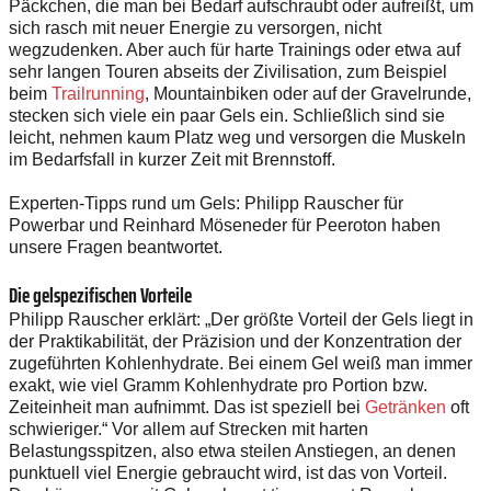
Päckchen, die man bei Bedarf aufschraubt oder aufreißt, um
sich rasch mit neuer Energie zu versorgen, nicht
wegzudenken. Aber auch für harte Trainings oder etwa auf
sehr langen Touren abseits der Zivilisation, zum Beispiel
beim
Trailrunning
, Mountainbiken oder auf der Gravelrunde,
stecken sich viele ein paar Gels ein. Schließlich sind sie
leicht, nehmen kaum Platz weg und versorgen die Muskeln
im Bedarfsfall in kurzer Zeit mit Brennstoff.
Experten-Tipps rund um Gels: ­Philipp Rauscher für
Powerbar und Reinhard Möseneder für Peeroton haben
unsere Fragen beantwortet.
Die gelspezifischen Vorteile
Philipp Rauscher erklärt: „Der größte Vorteil der Gels liegt in
der Praktikabilität, der Präzision und der Konzentration der
zugeführten Kohlenhydrate. Bei einem Gel weiß man immer
exakt, wie viel Gramm Kohlenhydrate pro Portion bzw.
Zeiteinheit man aufnimmt. Das ist speziell bei
Getränken
oft
schwieriger.“ Vor allem auf Strecken mit harten
Belastungsspitzen, also etwa steilen Anstiegen, an denen
punktuell viel Energie gebraucht wird, ist das von Vorteil.