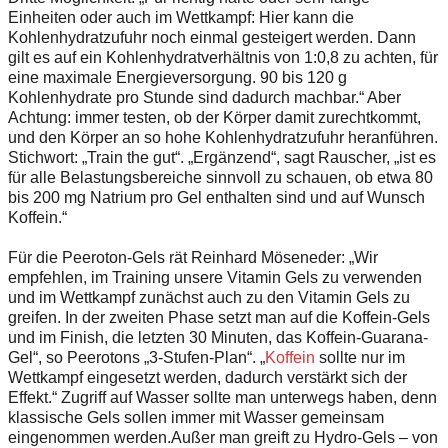
Einheiten oder auch im Wettkampf: Hier kann die
Kohlenhydratzufuhr noch einmal gesteigert werden. Dann
gilt es auf ein Kohlenhydratverhältnis von 1:0,8 zu achten, für
eine maximale Energieversorgung. 90 bis 120 g
Kohlenhydrate pro Stunde sind dadurch machbar.“ Aber
Achtung: immer testen, ob der Körper damit zurechtkommt,
und den Körper an so hohe Kohlenhydratzufuhr heranführen.
Stichwort: „Train the gut“. „Ergänzend“, sagt Rauscher, „ist es
für alle Belastungsbereiche sinnvoll zu schauen, ob etwa 80
bis 200 mg Natrium pro Gel enthalten sind und auf Wunsch
Koffein.“
Für die Peeroton-Gels rät Reinhard Möseneder: „Wir
empfehlen, im Training unsere Vitamin Gels zu verwenden
und im Wettkampf zunächst auch zu den Vitamin Gels zu
greifen. In der zweiten Phase setzt man auf die Koffein-Gels
und im Finish, die letzten 30 Minuten, das Koffein-Guarana-
Gel“, so Peerotons „3-Stufen-Plan“. „
Koffein
sollte nur im
Wettkampf eingesetzt werden, dadurch verstärkt sich der
Effekt.“ Zugriff auf Wasser sollte man unterwegs haben, denn
klassische Gels sollen immer mit Wasser gemeinsam
eingenommen werden.Außer man greift zu Hydro-Gels – von