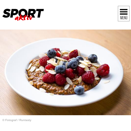
MENÜ
© Fotograf
/
Runtasty