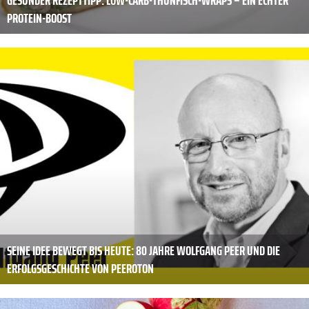
GESUNDER REZEPTTIPP: LOW-CARB-THUNFISCH-WRAPS – EIN ECHTER
PROTEIN-BOOST
SEINE IDEE BEWEGT BIS HEUTE: 80 JAHRE WOLFGANG PEER UND DIE
ERFOLGSGESCHICHTE VON PEEROTON