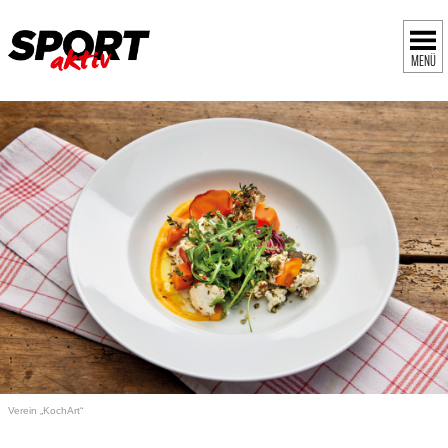
MENÜ
Verein „KochArt“