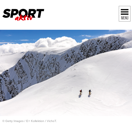
MENÜ
© Getty Images
/
E+ Kollektion / VichoT.