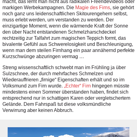
macht, das lernt man nicht aus radikalen Freeridevideos oder
markigen Werbekampagnen. Die
Magie des Firns
, sie gehört
noch ganz uns leidenschaftlichen Skitourengehern selbst,
muss erlebt werden, um verstanden zu werden. Der
einzigartige Moment, wenn die wärmende Kraft der Sonne
den über Nacht entstandenen Schmelzharschdeckel
rechtzeitig zur Talfahrt zum magischen Teppich formt, das
bivalente Gefühl aus Schwerelosigkeit und Beschleunigung,
wenn man dem steilen Firnhang ein paar annähernd perfekte
Kurzschwünge abzuringen vermag …
Streng wissenschaftlich schwebt man im Frühling ja über
Sulzschnee, der durch mehrfaches Schmelzen und
Wiederauffrieren „firnige“ Eigenschaften erhält und so im
Volksmund zum Firn wurde.
„Echter“ Firn
hingegen müsste
mindestens einen Sommer überstanden haben, findet sich
entsprechend nur in schattigen Karen oder vergletschertem
Gelände. Dem Fahrspaß tut diese volksmündliche
Verwirrung aber keinen Abbruch.