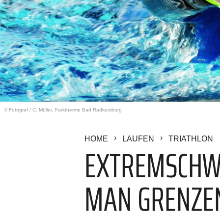
© Fotograf
/
C. Müller, Parktherme Bad Radkersburg
HOME
LAUFEN
TRIATHLON
EXTREMSCHWI
MAN GRENZE