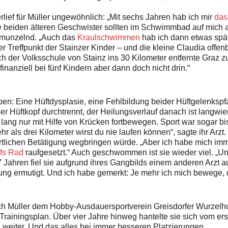
rlief für Müller ungewöhnlich: „Mit sechs Jahren hab ich mir
da
die beiden älteren Geschwister sollten im Schwimmbad auf mich 
schmunzelnd. „Auch das
Kraulschwimmen
hab ich dann etwas spät
effpunkt der Stainzer Kinder – und die kleine Claudia offenba
ch der Volksschule von Stainz ins 30 Kilometer entfernte Graz z
inanziell bei fünf Kindern aber dann doch nicht drin.“
eben: Eine Hüftdysplasie, eine Fehlbildung beider Hüftgelenksp
er Hüftkopf durch­trennt, der Heilungsverlauf danach ist langwi
 lang nur mit Hilfe von Krücken fortbewegen. Sport war sogar b
hr als drei Kilometer wirst du nie laufen können“, sagte ihr Arzt
rtlichen Betätigung wegbringen würde. „Aber ich habe mich imm
fs Rad
raufgesetzt.“ Auch geschwommen ist sie wieder viel. „Und
 Jahren fiel sie aufgrund ihres Gangbilds einem anderen Arzt 
g ermutigt. Und ich habe gemerkt: Je mehr ich mich bewege, d
sich Müller dem Hobby-Ausdauersportverein Greisdorfer Wurzelhu
rainingsplan. Über vier Jahre hinweg hantelte sie sich vom erste
 weiter. Und das alles bei immer besseren Platzierungen …