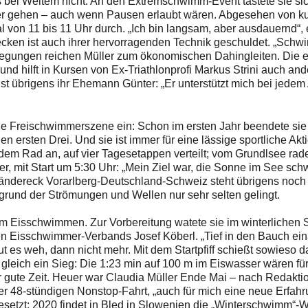
es bei Weitem nicht. An den Extremschwimm-Event tastete sie sich
er gehen – auch wenn Pausen erlaubt wären. Abgesehen von k
n 11 bis 11 Uhr durch. „Ich bin langsam, aber ausdauernd“, er
ken ist auch ihrer hervorragenden Technik geschuldet. „Schwi
gungen reichen Müller zum ökonomischen Dahingleiten. Die ei
d hilft in Kursen von Ex-Triathlonprofi Markus Strini auch and
ist übrigens ihr Ehemann Günter: „Er unterstützt mich bei jedem
in die Freischwimmerszene ein: Schon im ersten Jahr beendete s
 den ersten Drei. Und sie ist immer für eine lässige sportliche
dem Rad an, auf vier Tagesetappen verteilt; vom Grundlsee rad
, mit Start um 5:30 Uhr: „Mein Ziel war, die Sonne im See sc
dereck Vorarlberg-Deutschland-Schweiz steht übrigens noch au
fgrund der Strömungen und Wellen nur sehr selten gelingt.
 im Eisschwimmen. Zur Vorbereitung watete sie im winterlichen S
n Eisschwimmer-Verbands Josef Köberl. „Tief in den Bauch ei
ut es weh, dann nicht mehr. Mit dem Startpfiff schießt sowieso da
leich ein Sieg: Die 1:23 min auf 100 m im Eiswasser wären für 
r gute Zeit. Heuer war Claudia Müller Ende Mai – nach Redakt
r 48-stündigen Nonstop-Fahrt, „auch für mich eine neue Erfahru
gesetzt: 2020 findet in Bled in Slowenien die „Winterschwimm“-W