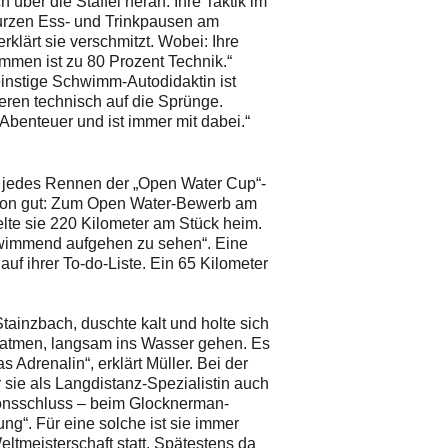
 über die Staffel heran. Ihre Taktik im
urzen Ess- und Trinkpausen am
klärt sie verschmitzt. Wobei: Ihre
mmen ist zu 80 Prozent Technik.“
nstige Schwimm-Autodidaktin ist
eren technisch auf die Sprünge.
 Abenteuer und ist immer mit dabei.“
ie jedes Rennen der „Open Water Cup“-
 Aktion gut: Zum Open Water-Bewerb am
elte sie 220 Kilometer am Stück heim.
hwimmend aufgehen zu sehen“. Eine
f ihrer To-do-Liste. Ein 65 Kilometer
tainzbach, duschte kalt und holte sich
natmen, langsam ins Wasser gehen. Es
s Adrenalin“, erklärt Müller. Bei der
sie als Langdistanz-Spezialistin auch
ionsschluss – beim Glocknerman-
ng“. Für eine solche ist sie immer
eltmeisterschaft statt. Spätestens da