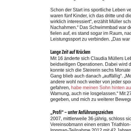
Schon der Start ins sportliche Leben ve
waren fünf Kinder, ich das dritte und 
wirklich interessiert“, erzählt Müller 
Nachahmen.“ Das Schwimmbad war der Tr
fielen auf, es stand sogar im Raum, na
Leistungssport zu verbinden. „Das war f
Lange Zeit auf Krücken
Mit 16 änderte sich Claudia Müllers L
beidseitigen Operationen. Dabei wird d
konnte sich die Steirerin sechs Monate
Gang blieb auch danach „auffällig“. „Me
andere wohl noch weiter von jeder spo
gefahren,
habe meinen Sohn hinten au
Warnung, auch nie losgelassen.“ Mit 27
gegeben, und mich zu weiterer Bewegun
„Profi“ – unter Anführungszeichen
2007, mittlerweile 36-jährig, schloss 
Vereins­obmann einen ersten Triathlon-T
Ironman-Teilnahme 2012 mit 42 Jahren