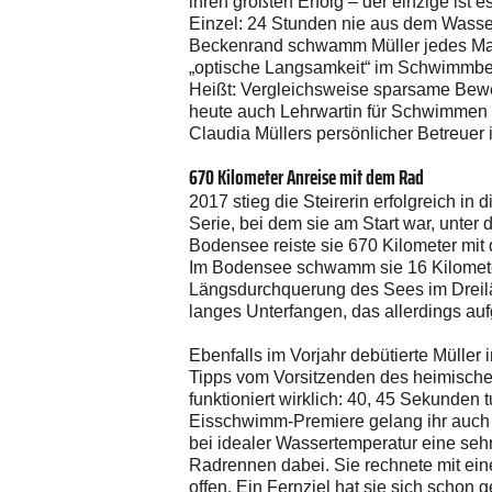
ihren größten Erfolg – der einzige ist 
Einzel: 24 Stunden nie aus dem Wass
Beckenrand schwamm Müller jedes Mal vo
„optische Langsamkeit“ im Schwimmbec
Heißt: Vergleichsweise sparsame Bewe
heute auch Lehrwartin für Schwimmen un
Claudia Müllers persönlicher Betreuer 
670 Kilometer Anreise mit dem Rad
2017 stieg die Steirerin erfolgreich 
Serie, bei dem sie am Start war, unter
Bodensee reiste sie 670 Kilometer mit 
Im Bodensee schwamm sie 16 Kilometer
Längsdurchquerung des Sees im Dreilän
langes Unterfangen, das allerdings au
Ebenfalls im Vorjahr debütierte Müller
Tipps vom Vorsitzenden des heimische
funktioniert wirklich: 40, 45 Sekunden t
Eisschwimm-Premiere gelang ihr auch g
bei idealer Wassertemperatur eine seh
Radrennen dabei. Sie rechnete mit eine
offen. Ein Fernziel hat sie sich schon 